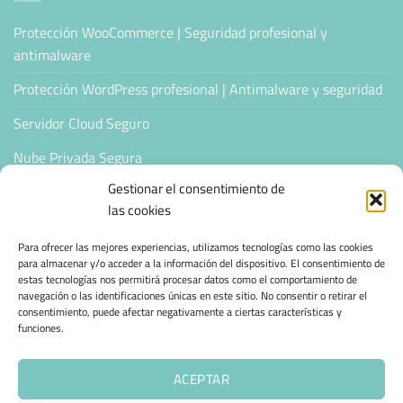
Protección WooCommerce | Seguridad profesional y
antimalware
Protección WordPress profesional | Antimalware y seguridad
Servidor Cloud Seguro
Nube Privada Segura
Gestionar el consentimiento de
CONFIANZA & ESPECIALIZACIÓN
las cookies
Para ofrecer las mejores experiencias, utilizamos tecnologías como las cookies
Sello de Confianza
para almacenar y/o acceder a la información del dispositivo. El consentimiento de
estas tecnologías nos permitirá procesar datos como el comportamiento de
Empresas Verificadas +100 Protocolos Online
navegación o las identificaciones únicas en este sitio. No consentir o retirar el
consentimiento, puede afectar negativamente a ciertas características y
Migración desde otro proveedor
funciones.
Hosting ecológico + IA
ACEPTAR
Hosting Empresarial 360