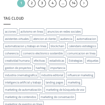
1
2
3
4
…
14
TAG CLOUD
acciones
activismo en linea
anuncios en redes sociales
asistentes virtuales
atencion al cliente
audiencia
automatizacion
automatizacion y trabajo en linea
blockchain
calendario estrategico
coherencia
comercio electronico sostenible
comunicacion en linea
creatividad humana
efectivas
estadisticas
Estrategias
etiquetas
gestion de proyectos
hashtag
importancia
industria cinematografica
industria editorial
influencer marketing
inteligencia artificial y trabajo
landing pages
marketing
marketing de automatización
marketing de búsqueda de voz
marketing de contenidos
marketing de conversación
marketing de eventos en línea