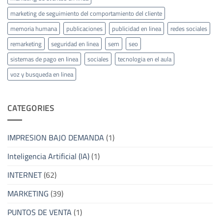
marketing de seguimiento del comportamiento del cliente
memoria humana
publicaciones
publicidad en linea
redes sociales
remarketing
seguridad en linea
sem
seo
sistemas de pago en linea
sociales
tecnologia en el aula
voz y busqueda en linea
CATEGORIES
IMPRESION BAJO DEMANDA
(1)
Inteligencia Artificial (IA)
(1)
INTERNET
(62)
MARKETING
(39)
PUNTOS DE VENTA
(1)