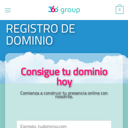
Saltar
al
0
contenido
REGISTRO DE
DOMINIO
Consigue tu dominio
hoy
Comienza a construir tu presencia online con
nosotros.