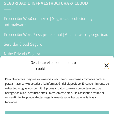
SEGURIDAD E INFRAESTRUCTURA & CLOUD
Protección WooCommerce | Seguridad profesional y
antimalware
Protección WordPress profesional | Antimalware y seguridad
Servidor Cloud Seguro
Nube Privada Segura
Gestionar el consentimiento de
CONFIANZA & ESPECIALIZACIÓN
las cookies
Para ofrecer las mejores experiencias, utilizamos tecnologías como las cookies
Sello de Confianza
para almacenar y/o acceder a la información del dispositivo. El consentimiento de
estas tecnologías nos permitirá procesar datos como el comportamiento de
Empresas Verificadas +100 Protocolos Online
navegación o las identificaciones únicas en este sitio. No consentir o retirar el
consentimiento, puede afectar negativamente a ciertas características y
Migración desde otro proveedor
funciones.
Hosting ecológico + IA