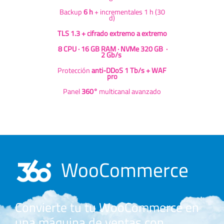
Backup
6 h
+ incrementales 1 h (30
d)
TLS 1.3 + cifrado extremo a extremo
8 CPU · 16 GB RAM · NVMe 320 GB ·
2 Gb/s
Protección
anti-DDoS 1 Tb/s + WAF
pro
Panel
360°
multicanal avanzado
WooCommerce
Convierte tu tu WooCommerce en
una máquina de ventas con