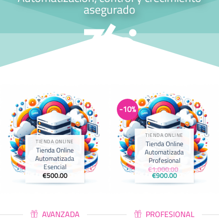
asegurado
-10%
TIENDA ONLINE
TIENDA ONLINE
Tienda Online
Tienda Online
Automatizada
Automatizada
Profesional
Esencial
€
1,000.00
El
El
€
500.00
€
900.00
precio
precio
original
actual
era:
es:
€1,000.00.
€900.00.
AVANZADA
PROFESIONAL