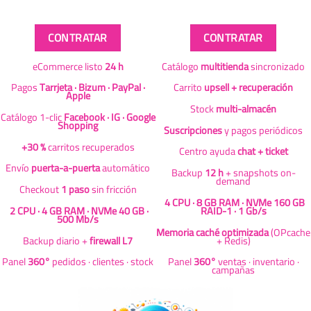
CONTRATAR
CONTRATAR
eCommerce listo
24 h
Catálogo
multitienda
sincronizado
Pagos
Tarrjeta · Bizum · PayPal ·
Carrito
upsell + recuperación
Apple
Stock
multi-almacén
Catálogo 1-clic
Facebook · IG · Google
Shopping
Suscripciones
y pagos periódicos
+30 %
carritos recuperados
Centro ayuda
chat + ticket
Envío
puerta-a-puerta
automático
Backup
12 h
+ snapshots on-
demand
Checkout
1 paso
sin fricción
4 CPU · 8 GB RAM · NVMe 160 GB
2 CPU · 4 GB RAM · NVMe 40 GB ·
RAID-1 · 1 Gb/s
500 Mb/s
Memoria caché optimizada
(OPcache
Backup diario +
firewall L7
+ Redis)
Panel
360°
pedidos · clientes · stock
Panel
360°
ventas · inventario ·
campañas