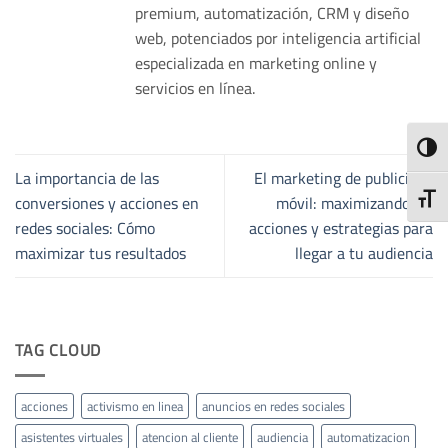
premium, automatización, CRM y diseño
web, potenciados por inteligencia artificial
especializada en marketing online y
servicios en línea.
ALTE
La importancia de las
El marketing de publicidad
ALTE
conversiones y acciones en
móvil: maximizando las
redes sociales: Cómo
acciones y estrategias para
maximizar tus resultados
llegar a tu audiencia
TAG CLOUD
acciones
activismo en linea
anuncios en redes sociales
asistentes virtuales
atencion al cliente
audiencia
automatizacion