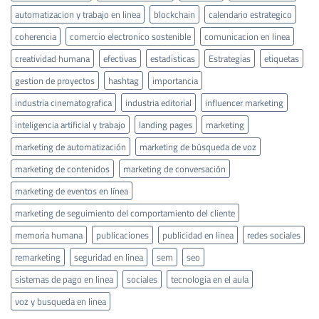
automatizacion y trabajo en linea
blockchain
calendario estrategico
coherencia
comercio electronico sostenible
comunicacion en linea
creatividad humana
efectivas
estadisticas
Estrategias
etiquetas
gestion de proyectos
hashtag
importancia
industria cinematografica
industria editorial
influencer marketing
inteligencia artificial y trabajo
landing pages
marketing
marketing de automatización
marketing de búsqueda de voz
marketing de contenidos
marketing de conversación
marketing de eventos en línea
marketing de seguimiento del comportamiento del cliente
memoria humana
publicaciones
publicidad en linea
redes sociales
remarketing
seguridad en linea
sem
seo
sistemas de pago en linea
sociales
tecnologia en el aula
voz y busqueda en linea