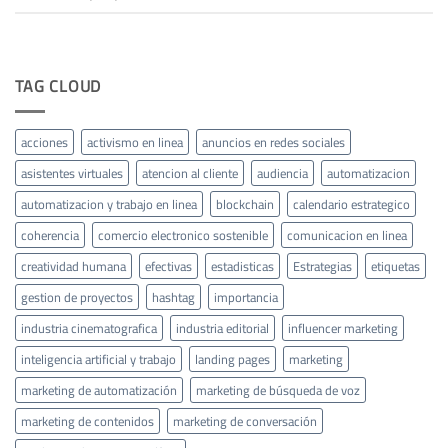
TAG CLOUD
acciones
activismo en linea
anuncios en redes sociales
asistentes virtuales
atencion al cliente
audiencia
automatizacion
automatizacion y trabajo en linea
blockchain
calendario estrategico
coherencia
comercio electronico sostenible
comunicacion en linea
creatividad humana
efectivas
estadisticas
Estrategias
etiquetas
gestion de proyectos
hashtag
importancia
industria cinematografica
industria editorial
influencer marketing
inteligencia artificial y trabajo
landing pages
marketing
marketing de automatización
marketing de búsqueda de voz
marketing de contenidos
marketing de conversación