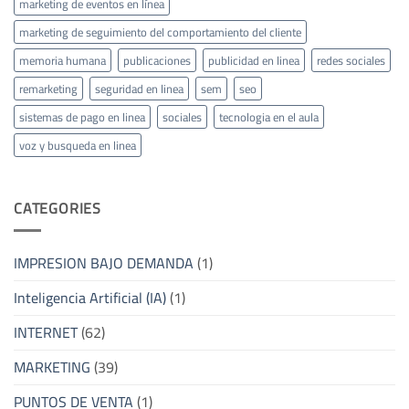
marketing de eventos en línea
marketing de seguimiento del comportamiento del cliente
memoria humana
publicaciones
publicidad en linea
redes sociales
remarketing
seguridad en linea
sem
seo
sistemas de pago en linea
sociales
tecnologia en el aula
voz y busqueda en linea
CATEGORIES
IMPRESION BAJO DEMANDA
(1)
Inteligencia Artificial (IA)
(1)
INTERNET
(62)
MARKETING
(39)
PUNTOS DE VENTA
(1)