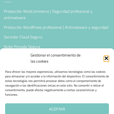
Protección WooCommerce | Seguridad profesional y
antimalware
Protección WordPress profesional | Antimalware y seguridad
Servidor Cloud Seguro
Nube Privada Segura
Gestionar el consentimiento de
CONFIANZA & ESPECIALIZACIÓN
las cookies
Para ofrecer las mejores experiencias, utilizamos tecnologías como las cookies
Sello de Confianza
para almacenar y/o acceder a la información del dispositivo. El consentimiento de
estas tecnologías nos permitirá procesar datos como el comportamiento de
Empresas Verificadas +100 Protocolos Online
navegación o las identificaciones únicas en este sitio. No consentir o retirar el
consentimiento, puede afectar negativamente a ciertas características y
Migración desde otro proveedor
funciones.
Hosting ecológico + IA
ACEPTAR