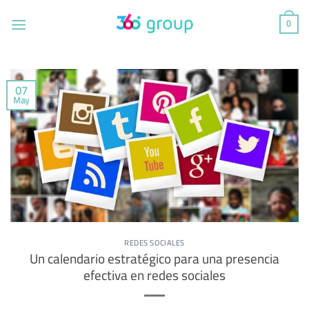
Saltar
al
0
contenido
07
May
REDES SOCIALES
Un calendario estratégico para una presencia
efectiva en redes sociales