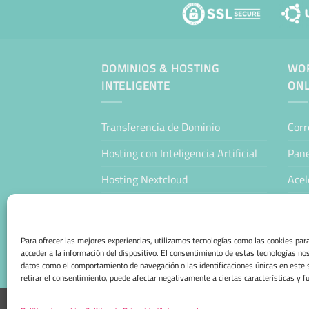
DOMINIOS & HOSTING
WOR
INTELIGENTE
ONL
Transferencia de Dominio
Corr
Hosting con Inteligencia Artificial
Pane
Hosting Nextcloud
Acel
WordPress Hosting Profesional
Man
WooCommerce Hosting Profesional
Host
Para ofrecer las mejores experiencias, utilizamos tecnologías como las cookies pa
acceder a la información del dispositivo. El consentimiento de estas tecnologías no
Tien
datos como el comportamiento de navegación o las identificaciones únicas en este s
retirar el consentimiento, puede afectar negativamente a ciertas características y f
AVISO LEGAL
POLÍTICA DE PRIVACIDAD
POLÍTICA