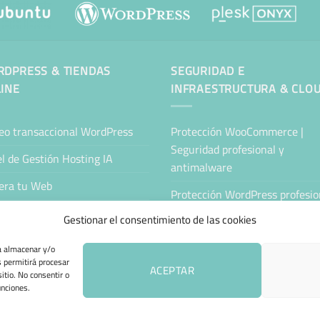
DPRESS & TIENDAS
SEGURIDAD E
INE
INFRAESTRUCTURA & CLO
eo transaccional WordPress
Protección WooCommerce |
Seguridad profesional y
l de Gestión Hosting IA
antimalware
era tu Web
Protección WordPress profesion
Antimalware y seguridad
tenimiento Web WordPress
Gestionar el consentimiento de las cookies
Servidor Cloud Seguro
ing Sitejet
ra almacenar y/o
s permitirá procesar
Nube Privada Segura
da Online Automatizada
ACEPTAR
itio. No consentir o
unciones.
 DE COOKIES (UE)
TÉRMINOS Y CONDICIONES
ENVÍO Y DEVOLUCIONES
A