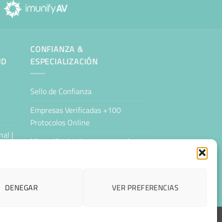
CONFIANZA &
UD
ESPECIALIZACIÓN
Sello de Confianza
Empresas Verificadas +100
Protocolos Online
al |
Migración desde otro proveedor
Hosting ecológico + IA
Hosting Empresarial 360
DENEGAR
VER PREFERENCIAS
ESPAÑOL
CCESIBILIDAD
CONTACTAR