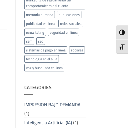
comportamiento del cliente
memoria humana
publicaciones
publicidad en linea
redes sociales
remarketing
seguridad en linea
ALTE
sem
seo
ALTE
sistemas de pago en linea
sociales
tecnologia en el aula
voz y busqueda en linea
CATEGORIES
IMPRESION BAJO DEMANDA
(1)
Inteligencia Artificial (IA)
(1)