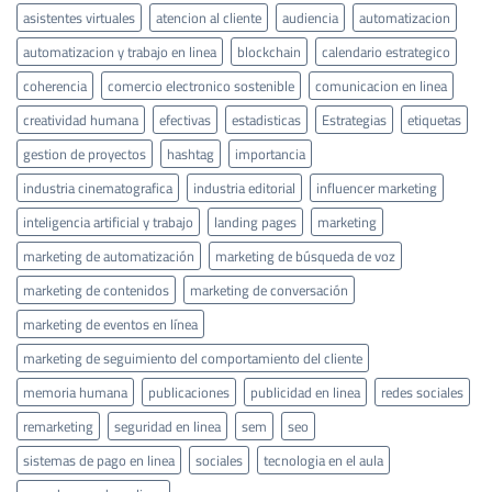
asistentes virtuales
atencion al cliente
audiencia
automatizacion
automatizacion y trabajo en linea
blockchain
calendario estrategico
coherencia
comercio electronico sostenible
comunicacion en linea
creatividad humana
efectivas
estadisticas
Estrategias
etiquetas
gestion de proyectos
hashtag
importancia
industria cinematografica
industria editorial
influencer marketing
inteligencia artificial y trabajo
landing pages
marketing
marketing de automatización
marketing de búsqueda de voz
marketing de contenidos
marketing de conversación
marketing de eventos en línea
marketing de seguimiento del comportamiento del cliente
memoria humana
publicaciones
publicidad en linea
redes sociales
remarketing
seguridad en linea
sem
seo
sistemas de pago en linea
sociales
tecnologia en el aula