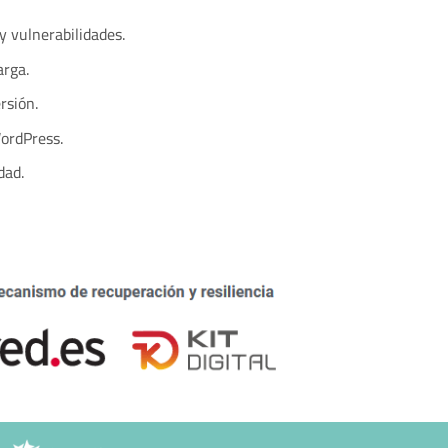
 vulnerabilidades.
arga.
rsión.
WordPress.
dad.