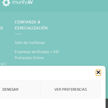
CONFIANZA &
UD
ESPECIALIZACIÓN
Sello de Confianza
Empresas Verificadas +100
Protocolos Online
al |
Migración desde otro proveedor
Hosting ecológico + IA
Hosting Empresarial 360
DENEGAR
VER PREFERENCIAS
ESPAÑOL
CCESIBILIDAD
CONTACTAR