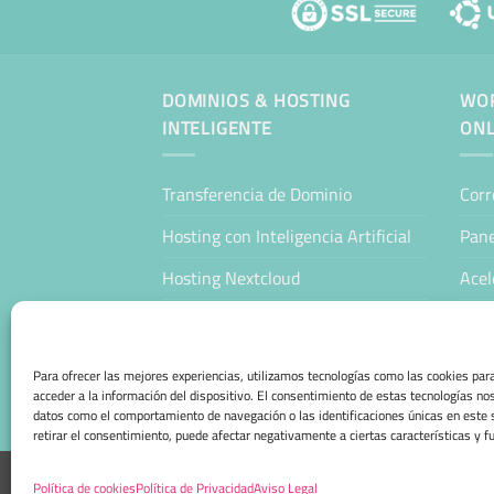
DOMINIOS & HOSTING
WOR
INTELIGENTE
ONL
Transferencia de Dominio
Corr
Hosting con Inteligencia Artificial
Pane
Hosting Nextcloud
Acel
WordPress Hosting Profesional
Man
WooCommerce Hosting Profesional
Host
Para ofrecer las mejores experiencias, utilizamos tecnologías como las cookies pa
acceder a la información del dispositivo. El consentimiento de estas tecnologías no
Tien
datos como el comportamiento de navegación o las identificaciones únicas en este s
retirar el consentimiento, puede afectar negativamente a ciertas características y f
AVISO LEGAL
POLÍTICA DE PRIVACIDAD
POLÍTICA
Política de cookies
Política de Privacidad
Aviso Legal