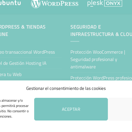
DPRESS & TIENDAS
SEGURIDAD E
INE
INFRAESTRUCTURA & CLO
eo transaccional WordPress
Protección WooCommerce |
Seguridad profesional y
l de Gestión Hosting IA
antimalware
era tu Web
Protección WordPress profesion
Antimalware y seguridad
tenimiento Web WordPress
Gestionar el consentimiento de las cookies
Servidor Cloud Seguro
ing Sitejet
ra almacenar y/o
s permitirá procesar
Nube Privada Segura
da Online Automatizada
ACEPTAR
itio. No consentir o
unciones.
 DE COOKIES (UE)
TÉRMINOS Y CONDICIONES
ENVÍO Y DEVOLUCIONES
A