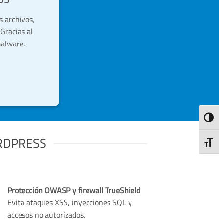
 archivos,
Gracias al
malware.
ALTE
ORDPRESS
ALTE
Protección OWASP y firewall TrueShield
Evita ataques XSS, inyecciones SQL y
accesos no autorizados.