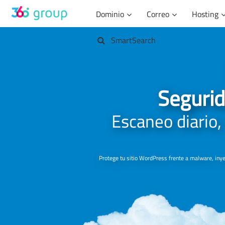
Saltar
Dominio
Correo
Hosting
al
contenido
SmartSearch
Segurid
Escaneo diario,
Protege tu sitio WordPress frente a malware, iny