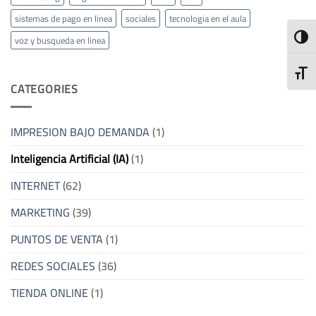
sistemas de pago en linea
sociales
tecnologia en el aula
ALTE
voz y busqueda en linea
ALTE
CATEGORIES
IMPRESION BAJO DEMANDA
(1)
Inteligencia Artificial (IA)
(1)
INTERNET
(62)
MARKETING
(39)
PUNTOS DE VENTA
(1)
REDES SOCIALES
(36)
TIENDA ONLINE
(1)