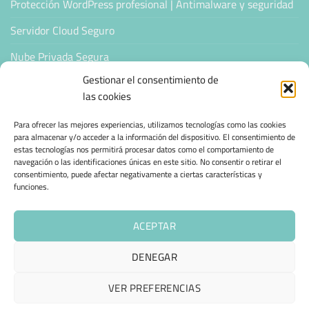
Protección WordPress profesional | Antimalware y seguridad
Servidor Cloud Seguro
Nube Privada Segura
Gestionar el consentimiento de
CONFIANZA & ESPECIALIZACIÓN
las cookies
Para ofrecer las mejores experiencias, utilizamos tecnologías como las cookies
Sello de Confianza
para almacenar y/o acceder a la información del dispositivo. El consentimiento de
estas tecnologías nos permitirá procesar datos como el comportamiento de
Empresas Verificadas +100 Protocolos Online
navegación o las identificaciones únicas en este sitio. No consentir o retirar el
consentimiento, puede afectar negativamente a ciertas características y
Migración desde otro proveedor
funciones.
Hosting ecológico + IA
ACEPTAR
Hosting Empresarial 360
DENEGAR
AVISO LEGAL
POLÍTICA DE PRIVACIDAD
POLÍTICA DE COOKIES (UE)
VER PREFERENCIAS
TÉRMINOS Y CONDICIONES
ENVÍO Y DEVOLUCIONES
ESPAÑOL
ACCESIBILIDAD
CONTACTAR