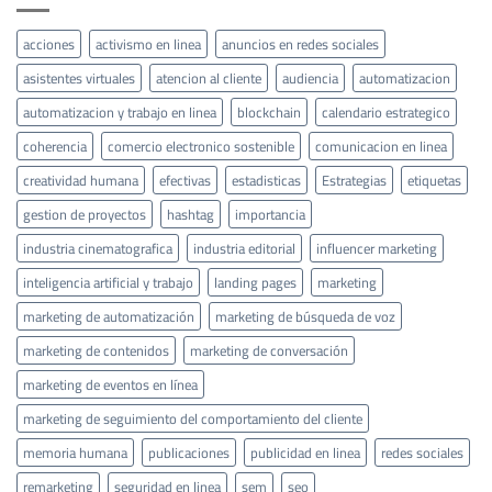
acciones
activismo en linea
anuncios en redes sociales
asistentes virtuales
atencion al cliente
audiencia
automatizacion
automatizacion y trabajo en linea
blockchain
calendario estrategico
coherencia
comercio electronico sostenible
comunicacion en linea
creatividad humana
efectivas
estadisticas
Estrategias
etiquetas
gestion de proyectos
hashtag
importancia
industria cinematografica
industria editorial
influencer marketing
inteligencia artificial y trabajo
landing pages
marketing
marketing de automatización
marketing de búsqueda de voz
marketing de contenidos
marketing de conversación
marketing de eventos en línea
marketing de seguimiento del comportamiento del cliente
memoria humana
publicaciones
publicidad en linea
redes sociales
remarketing
seguridad en linea
sem
seo