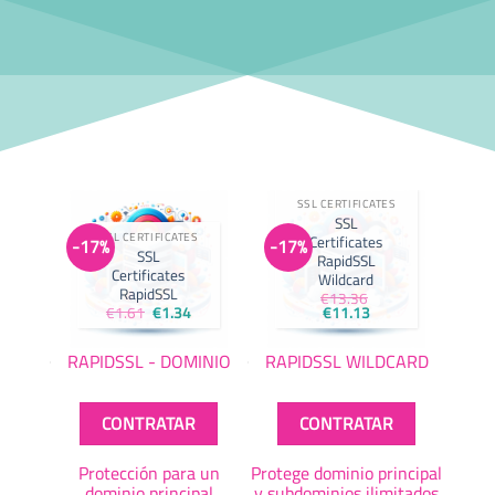
SSL CERTIFICATES
SSL
SSL CERTIFICATES
Certificates
-17%
-17%
SSL
RapidSSL
Certificates
Wildcard
RapidSSL
€
13.36
El
El
El
El
€
1.61
€
1.34
€
11.13
precio
precio
precio
precio
original
actual
original
actual
era:
es:
era:
es:
RAPIDSSL - DOMINIO
RAPIDSSL WILDCARD
€1.61.
€1.34.
€13.36.
€11.13.
CONTRATAR
CONTRATAR
Protección para un
Protege dominio principal
dominio principal
y subdominios ilimitados