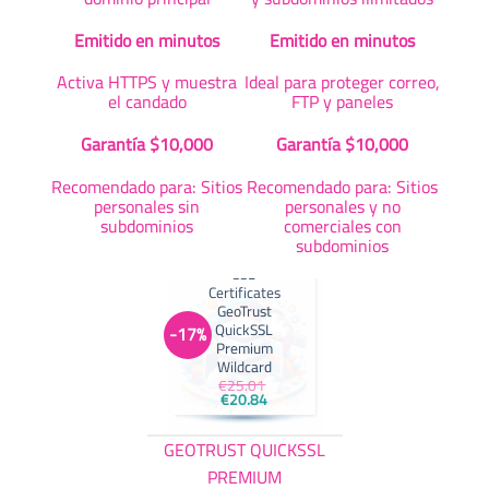
Emitido en minutos
Emitido en minutos
Activa HTTPS y muestra
Ideal para proteger correo,
el candado
FTP y paneles
Garantía $10,000
Garantía $10,000
Recomendado para: Sitios
Recomendado para: Sitios
personales sin
personales y no
subdominios
comerciales con
subdominios
SSL CERTIFICATES
SSL
Certificates
GeoTrust
QuickSSL
-17%
Premium
Wildcard
€
25.01
El
El
€
20.84
precio
precio
original
actual
era:
es:
GEOTRUST QUICKSSL
€25.01.
€20.84.
PREMIUM