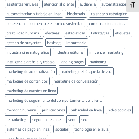
asistentes virtuales
atencion al cliente
audiencia
automatizacion
ALTE
automatizacion y trabajo en linea
blockchain
calendario estrategico
coherencia
comercio electronico sostenible
comunicacion en linea
creatividad humana
efectivas
estadisticas
Estrategias
etiquetas
gestion de proyectos
hashtag
importancia
industria cinematografica
industria editorial
influencer marketing
inteligencia artificial y trabajo
landing pages
marketing
marketing de automatización
marketing de búsqueda de voz
marketing de contenidos
marketing de conversación
marketing de eventos en línea
marketing de seguimiento del comportamiento del cliente
memoria humana
publicaciones
publicidad en linea
redes sociales
remarketing
seguridad en linea
sem
seo
sistemas de pago en linea
sociales
tecnologia en el aula
voz y busqueda en linea