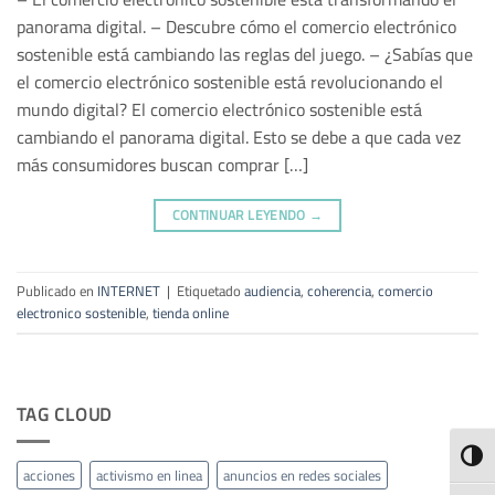
panorama digital. – Descubre cómo el comercio electrónico
sostenible está cambiando las reglas del juego. – ¿Sabías que
el comercio electrónico sostenible está revolucionando el
mundo digital? El comercio electrónico sostenible está
cambiando el panorama digital. Esto se debe a que cada vez
más consumidores buscan comprar […]
CONTINUAR LEYENDO
→
Publicado en
INTERNET
|
Etiquetado
audiencia
,
coherencia
,
comercio
electronico sostenible
,
tienda online
TAG CLOUD
ALTE
acciones
activismo en linea
anuncios en redes sociales