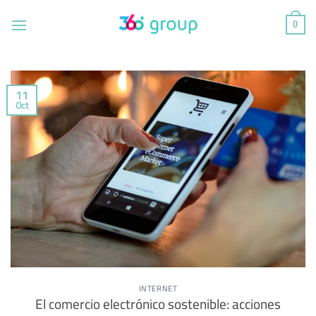
Saltar
al
0
contenido
11
Oct
INTERNET
El comercio electrónico sostenible: acciones