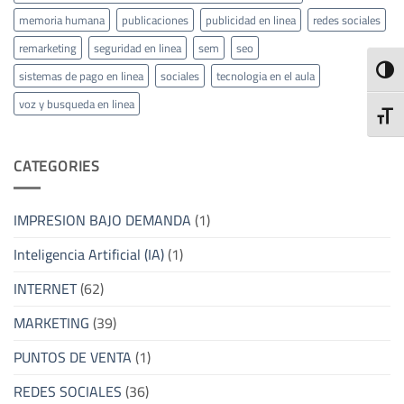
memoria humana
publicaciones
publicidad en linea
redes sociales
remarketing
seguridad en linea
sem
seo
ALTE
sistemas de pago en linea
sociales
tecnologia en el aula
voz y busqueda en linea
ALTE
CATEGORIES
IMPRESION BAJO DEMANDA
(1)
Inteligencia Artificial (IA)
(1)
INTERNET
(62)
MARKETING
(39)
PUNTOS DE VENTA
(1)
REDES SOCIALES
(36)