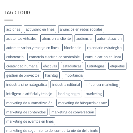
TAG CLOUD
acciones
activismo en linea
anuncios en redes sociales
asistentes virtuales
atencion al cliente
audiencia
automatizacion
automatizacion y trabajo en linea
blockchain
calendario estrategico
coherencia
comercio electronico sostenible
comunicacion en linea
creatividad humana
efectivas
estadisticas
Estrategias
etiquetas
gestion de proyectos
hashtag
importancia
industria cinematografica
industria editorial
influencer marketing
inteligencia artificial y trabajo
landing pages
marketing
marketing de automatización
marketing de búsqueda de voz
marketing de contenidos
marketing de conversación
marketing de eventos en línea
marketing de seguimiento del comportamiento del cliente