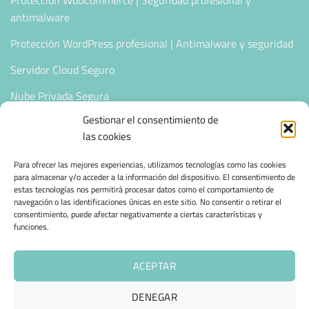
Protección WooCommerce | Seguridad profesional y
antimalware
Protección WordPress profesional | Antimalware y seguridad
Servidor Cloud Seguro
Nube Privada Segura
Gestionar el consentimiento de
CONFIANZA & ESPECIALIZACIÓN
las cookies
Para ofrecer las mejores experiencias, utilizamos tecnologías como las cookies
Sello de Confianza
para almacenar y/o acceder a la información del dispositivo. El consentimiento de
estas tecnologías nos permitirá procesar datos como el comportamiento de
Empresas Verificadas +100 Protocolos Online
navegación o las identificaciones únicas en este sitio. No consentir o retirar el
consentimiento, puede afectar negativamente a ciertas características y
Migración desde otro proveedor
funciones.
Hosting ecológico + IA
ACEPTAR
Hosting Empresarial 360
DENEGAR