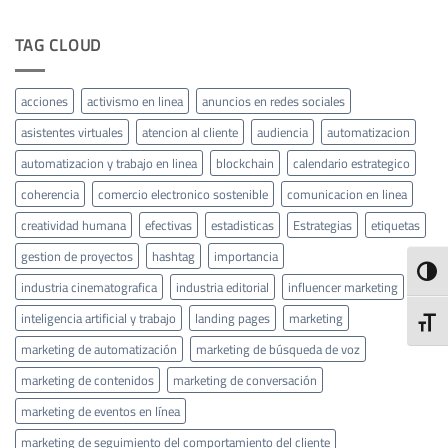
TAG CLOUD
acciones
activismo en linea
anuncios en redes sociales
asistentes virtuales
atencion al cliente
audiencia
automatizacion
automatizacion y trabajo en linea
blockchain
calendario estrategico
coherencia
comercio electronico sostenible
comunicacion en linea
creatividad humana
efectivas
estadisticas
Estrategias
etiquetas
gestion de proyectos
hashtag
importancia
ALTE
industria cinematografica
industria editorial
influencer marketing
inteligencia artificial y trabajo
landing pages
marketing
ALTE
marketing de automatización
marketing de búsqueda de voz
marketing de contenidos
marketing de conversación
marketing de eventos en línea
marketing de seguimiento del comportamiento del cliente