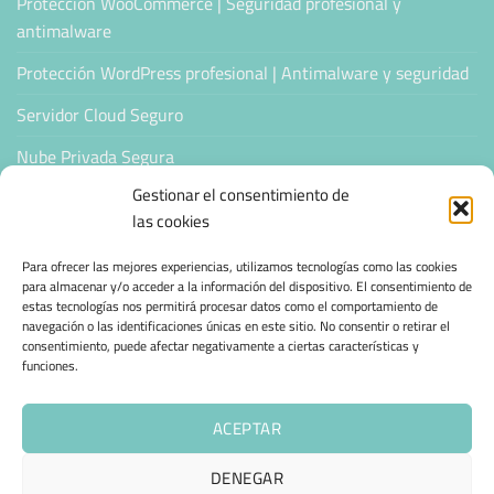
Protección WooCommerce | Seguridad profesional y
antimalware
Protección WordPress profesional | Antimalware y seguridad
Servidor Cloud Seguro
Nube Privada Segura
Gestionar el consentimiento de
CONFIANZA & ESPECIALIZACIÓN
las cookies
Para ofrecer las mejores experiencias, utilizamos tecnologías como las cookies
Sello de Confianza
para almacenar y/o acceder a la información del dispositivo. El consentimiento de
estas tecnologías nos permitirá procesar datos como el comportamiento de
Empresas Verificadas +100 Protocolos Online
navegación o las identificaciones únicas en este sitio. No consentir o retirar el
consentimiento, puede afectar negativamente a ciertas características y
Migración desde otro proveedor
funciones.
Hosting ecológico + IA
ACEPTAR
Hosting Empresarial 360
DENEGAR