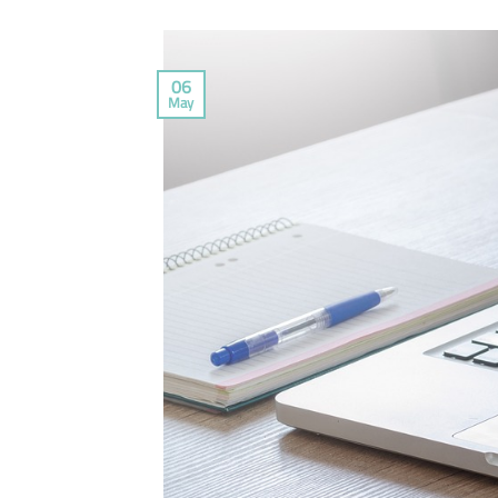
06
May