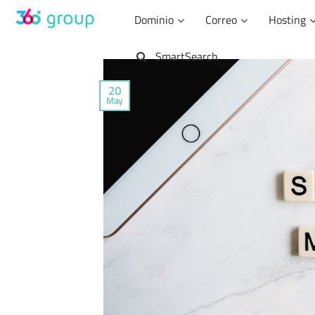
Saltar
Dominio
Correo
Hosting
al
contenido
SmartSearch
20
May