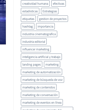
creatividad humana
efectivas
estadisticas
Estrategias
etiquetas
gestion de proyectos
hashtag
importancia
industria cinematografica
industria editorial
influencer marketing
inteligencia artificial y trabajo
landing pages
marketing
marketing de automatización
marketing de búsqueda de voz
marketing de contenidos
marketing de conversación
marketing de eventos en línea
marketing de seguimiento del