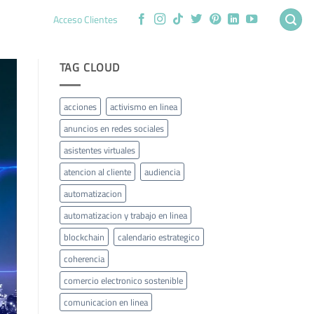
Acceso Clientes
TAG CLOUD
acciones
activismo en linea
anuncios en redes sociales
asistentes virtuales
atencion al cliente
audiencia
automatizacion
automatizacion y trabajo en linea
blockchain
calendario estrategico
coherencia
comercio electronico sostenible
comunicacion en linea