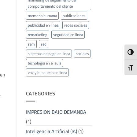
comportamiento del cliente
memoria humana
publicaciones
publicidad en linea
redes sociales
remarketing
seguridad en linea
sem
seo
ALTE
sistemas de pago en linea
sociales
tecnologia en el aula
ALTE
voz y busqueda en linea
 en
CATEGORIES
r
IMPRESION BAJO DEMANDA
(1)
Inteligencia Artificial (IA)
(1)