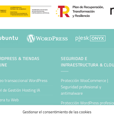
DPRESS & TIENDAS
SEGURIDAD E
INE
INFRAESTRUCTURA & CLO
eo transaccional WordPress
Protección WooCommerce |
Seguridad profesional y
l de Gestión Hosting IA
antimalware
era tu Web
Protección WordPress profesion
Antimalware y seguridad
tenimiento Web WordPress
Gestionar el consentimiento de las cookies