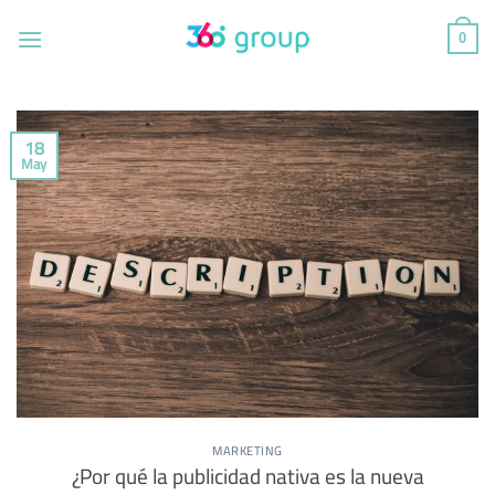
Saltar
al
0
contenido
18
May
MARKETING
¿Por qué la publicidad nativa es la nueva