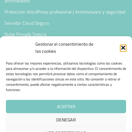
antimalware
Protección WordPress profesional | Antimalware y seguridad
Servidor Cloud Seguro
Nube Privada Segura
Gestionar el consentimiento de
CONFIANZA & ESPECIALIZACIÓN
las cookies
Para ofrecer las mejores experiencias, utilizamos tecnologías como las cookies
Sello de Confianza
para almacenar y/o acceder a la información del dispositivo. El consentimiento de
estas tecnologías nos permitirá procesar datos como el comportamiento de
Empresas Verificadas +100 Protocolos Online
navegación o las identificaciones únicas en este sitio. No consentir o retirar el
consentimiento, puede afectar negativamente a ciertas características y
Migración desde otro proveedor
funciones.
Hosting ecológico + IA
ACEPTAR
Hosting Empresarial 360
DENEGAR
AVISO LEGAL
POLÍTICA DE PRIVACIDAD
POLÍTICA DE COOKIES (UE)