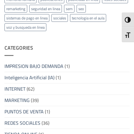
remarketing
seguridad en linea
sem
seo
sistemas de pago en linea
sociales
tecnologia en el aula
ALTE
voz y busqueda en linea
ALTE
CATEGORIES
IMPRESION BAJO DEMANDA
(1)
Inteligencia Artificial (IA)
(1)
INTERNET
(62)
MARKETING
(39)
PUNTOS DE VENTA
(1)
REDES SOCIALES
(36)