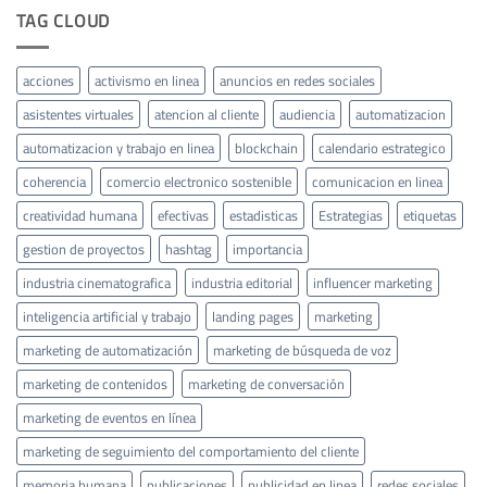
TAG CLOUD
acciones
activismo en linea
anuncios en redes sociales
asistentes virtuales
atencion al cliente
audiencia
automatizacion
automatizacion y trabajo en linea
blockchain
calendario estrategico
coherencia
comercio electronico sostenible
comunicacion en linea
creatividad humana
efectivas
estadisticas
Estrategias
etiquetas
gestion de proyectos
hashtag
importancia
industria cinematografica
industria editorial
influencer marketing
inteligencia artificial y trabajo
landing pages
marketing
marketing de automatización
marketing de búsqueda de voz
marketing de contenidos
marketing de conversación
marketing de eventos en línea
marketing de seguimiento del comportamiento del cliente
memoria humana
publicaciones
publicidad en linea
redes sociales