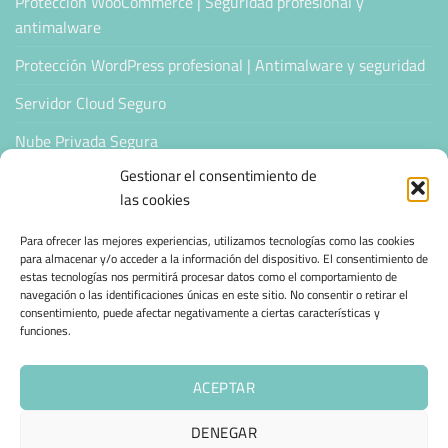
Protección WooCommerce | Seguridad profesional y
antimalware
Protección WordPress profesional | Antimalware y seguridad
Servidor Cloud Seguro
Nube Privada Segura
Gestionar el consentimiento de
CONFIANZA & ESPECIALIZACIÓN
las cookies
Para ofrecer las mejores experiencias, utilizamos tecnologías como las cookies
Sello de Confianza
para almacenar y/o acceder a la información del dispositivo. El consentimiento de
estas tecnologías nos permitirá procesar datos como el comportamiento de
Empresas Verificadas +100 Protocolos Online
navegación o las identificaciones únicas en este sitio. No consentir o retirar el
consentimiento, puede afectar negativamente a ciertas características y
Migración desde otro proveedor
funciones.
Hosting ecológico + IA
ACEPTAR
Hosting Empresarial 360
DENEGAR