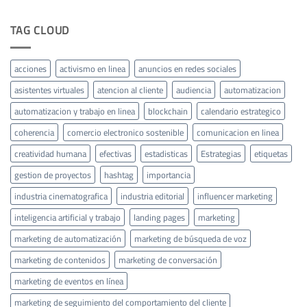
TAG CLOUD
acciones
activismo en linea
anuncios en redes sociales
asistentes virtuales
atencion al cliente
audiencia
automatizacion
automatizacion y trabajo en linea
blockchain
calendario estrategico
coherencia
comercio electronico sostenible
comunicacion en linea
creatividad humana
efectivas
estadisticas
Estrategias
etiquetas
gestion de proyectos
hashtag
importancia
industria cinematografica
industria editorial
influencer marketing
inteligencia artificial y trabajo
landing pages
marketing
marketing de automatización
marketing de búsqueda de voz
marketing de contenidos
marketing de conversación
marketing de eventos en línea
marketing de seguimiento del comportamiento del cliente