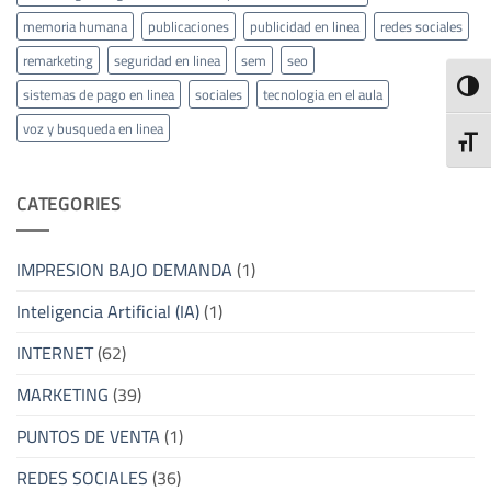
memoria humana
publicaciones
publicidad en linea
redes sociales
remarketing
seguridad en linea
sem
seo
ALTE
sistemas de pago en linea
sociales
tecnologia en el aula
voz y busqueda en linea
ALTE
CATEGORIES
IMPRESION BAJO DEMANDA
(1)
Inteligencia Artificial (IA)
(1)
INTERNET
(62)
MARKETING
(39)
PUNTOS DE VENTA
(1)
REDES SOCIALES
(36)