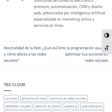
Soluciones de comercio electrónico
premium, automatización, CRM y diseño
web, potenciados por inteligencia artificial
especializada en marketing online y
servicios en línea.
ALTE
Neutralidad de la Red: ¿Qué es
Cómo la programación ayuda a
ALTE
y cómo afecta a las redes
optimizar tus acciones en
sociales?
redes sociales
TAG CLOUD
acciones
activismo en linea
anuncios en redes sociales
asistentes virtuales
atencion al cliente
audiencia
automatizacion