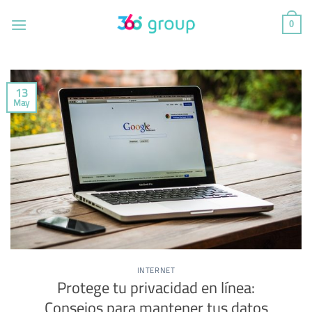
Saltar
al
0
contenido
13
May
INTERNET
Protege tu privacidad en línea:
Consejos para mantener tus datos