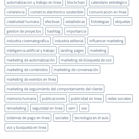
automatizacion y trabajo en linea
blockchain
calendario estrategico
coherencia
comercio electronico sostenible
comunicacion en linea
creatividad humana
efectivas
estadisticas
Estrategias
etiquetas
gestion de proyectos
hashtag
importancia
industria cinematografica
industria editorial
influencer marketing
inteligencia artificial y trabajo
landing pages
marketing
marketing de automatización
marketing de búsqueda de voz
marketing de contenidos
marketing de conversación
marketing de eventos en línea
marketing de seguimiento del comportamiento del cliente
memoria humana
publicaciones
publicidad en linea
redes sociales
remarketing
seguridad en linea
sem
seo
sistemas de pago en linea
sociales
tecnologia en el aula
voz y busqueda en linea