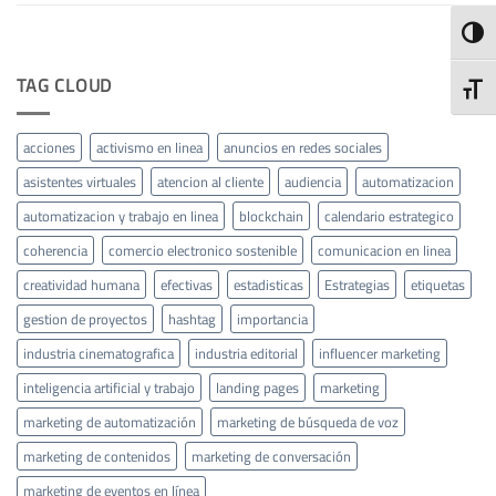
ALTE
TAG CLOUD
ALTE
acciones
activismo en linea
anuncios en redes sociales
asistentes virtuales
atencion al cliente
audiencia
automatizacion
automatizacion y trabajo en linea
blockchain
calendario estrategico
coherencia
comercio electronico sostenible
comunicacion en linea
creatividad humana
efectivas
estadisticas
Estrategias
etiquetas
gestion de proyectos
hashtag
importancia
industria cinematografica
industria editorial
influencer marketing
inteligencia artificial y trabajo
landing pages
marketing
marketing de automatización
marketing de búsqueda de voz
marketing de contenidos
marketing de conversación
marketing de eventos en línea