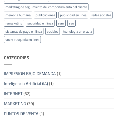
marketing de seguimiento del comportamiento del cliente
memoria humana
publicaciones
publicidad en linea
redes sociales
remarketing
seguridad en linea
sem
seo
sistemas de pago en linea
sociales
tecnologia en el aula
voz y busqueda en linea
CATEGORIES
IMPRESION BAJO DEMANDA
(1)
Inteligencia Artificial (IA)
(1)
INTERNET
(62)
MARKETING
(39)
PUNTOS DE VENTA
(1)