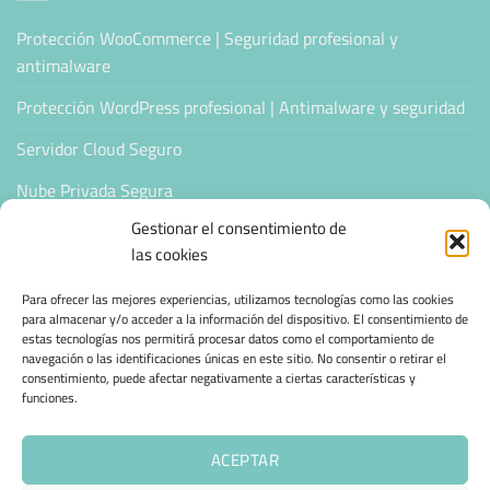
Protección WooCommerce | Seguridad profesional y
antimalware
Protección WordPress profesional | Antimalware y seguridad
Servidor Cloud Seguro
Nube Privada Segura
Gestionar el consentimiento de
CONFIANZA & ESPECIALIZACIÓN
las cookies
Para ofrecer las mejores experiencias, utilizamos tecnologías como las cookies
Sello de Confianza
para almacenar y/o acceder a la información del dispositivo. El consentimiento de
estas tecnologías nos permitirá procesar datos como el comportamiento de
Empresas Verificadas +100 Protocolos Online
navegación o las identificaciones únicas en este sitio. No consentir o retirar el
consentimiento, puede afectar negativamente a ciertas características y
Migración desde otro proveedor
funciones.
Hosting ecológico + IA
ACEPTAR
Hosting Empresarial 360