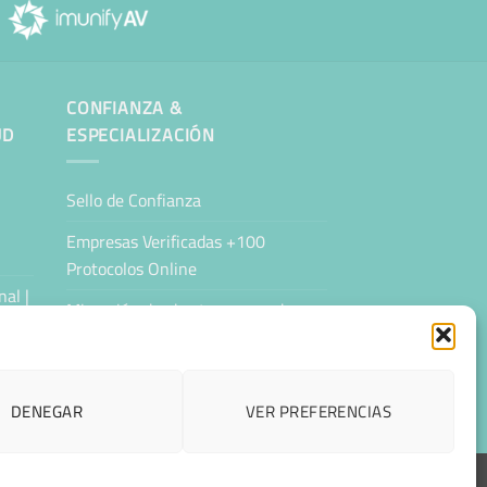
CONFIANZA &
UD
ESPECIALIZACIÓN
Sello de Confianza
Empresas Verificadas +100
Protocolos Online
al |
Migración desde otro proveedor
Hosting ecológico + IA
Hosting Empresarial 360
DENEGAR
VER PREFERENCIAS
ESPAÑOL
CCESIBILIDAD
CONTACTAR