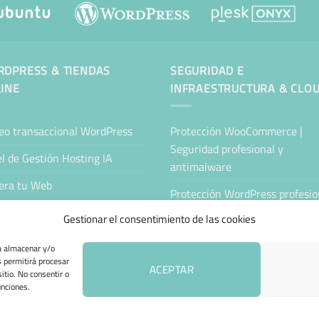
DPRESS & TIENDAS
SEGURIDAD E
INE
INFRAESTRUCTURA & CLO
eo transaccional WordPress
Protección WooCommerce |
Seguridad profesional y
l de Gestión Hosting IA
antimalware
era tu Web
Protección WordPress profesion
Antimalware y seguridad
tenimiento Web WordPress
Gestionar el consentimiento de las cookies
Servidor Cloud Seguro
ing Sitejet
ra almacenar y/o
s permitirá procesar
Nube Privada Segura
da Online Automatizada
ACEPTAR
itio. No consentir o
unciones.
 DE COOKIES (UE)
TÉRMINOS Y CONDICIONES
ENVÍO Y DEVOLUCIONES
A