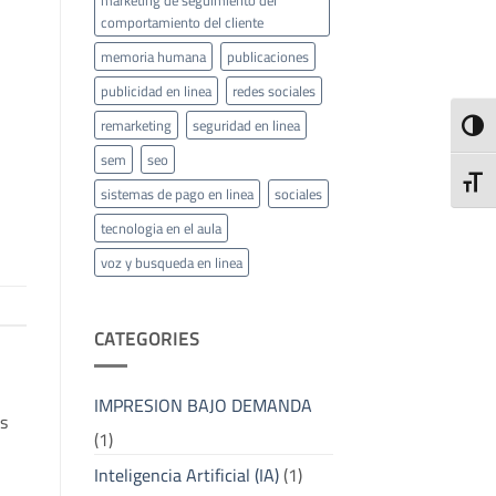
comportamiento del cliente
memoria humana
publicaciones
publicidad en linea
redes sociales
remarketing
seguridad en linea
ALTE
sem
seo
ALTE
sistemas de pago en linea
sociales
tecnologia en el aula
voz y busqueda en linea
CATEGORIES
IMPRESION BAJO DEMANDA
s
(1)
Inteligencia Artificial (IA)
(1)