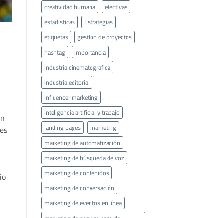
creatividad humana
efectivas
estadisticas
Estrategias
etiquetas
gestion de proyectos
hashtag
importancia
industria cinematografica
industria editorial
influencer marketing
inteligencia artificial y trabajo
En
landing pages
marketing
des
marketing de automatización
marketing de búsqueda de voz
marketing de contenidos
io
marketing de conversación
marketing de eventos en línea
marketing de seguimiento del