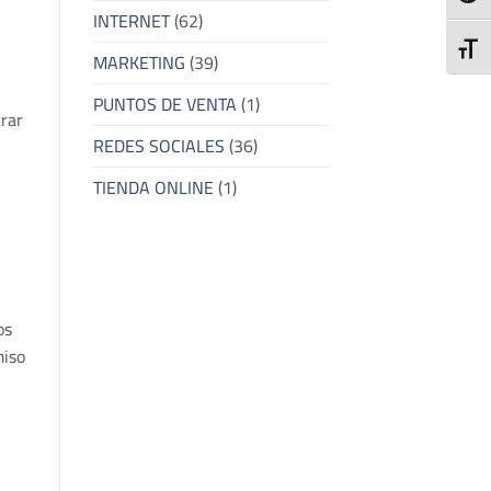
INTERNET
(62)
ALTE
MARKETING
(39)
PUNTOS DE VENTA
(1)
trar
REDES SOCIALES
(36)
TIENDA ONLINE
(1)
os
miso