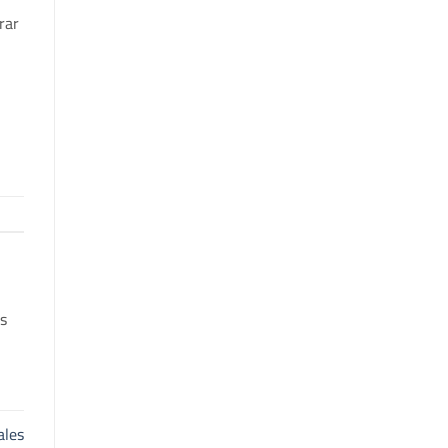
rar
s
ales