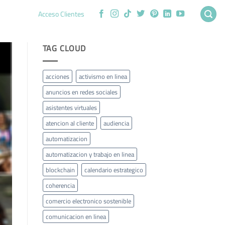
Acceso Clientes
TAG CLOUD
acciones
activismo en linea
anuncios en redes sociales
asistentes virtuales
atencion al cliente
audiencia
automatizacion
automatizacion y trabajo en linea
blockchain
calendario estrategico
coherencia
comercio electronico sostenible
comunicacion en linea