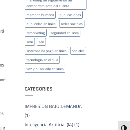
comportamiento del cliente
memoria humana
publicaciones
publicidad en linea
redes sociales
erá
remarketing
seguridad en linea
sem
seo
sistemas de pago en linea
sociales
tecnologia en el aula
nes
voz y busqueda en linea
ave
CATEGORIES
IMPRESION BAJO DEMANDA
os
(1)
Inteligencia Artificial (IA)
(1)
ble
ALTE