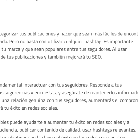
egorizar tus publicaciones y hacer que sean más fáciles de encon
ado. Pero no basta con utilizar cualquier hashtag. Es importante
 tu marca y que sean populares entre tus seguidores. Al usar
 de tus publicaciones y también mejorará tu SEO.
undamental interactuar con tus seguidores. Responde a tus
us sugerencias y encuestas, y asegúrate de mantenerlos informad
ir una relación genuina con tus seguidores, aumentarás el compro
á tu éxito en redes sociales.
libles puede ayudarte a aumentar tu éxito en redes sociales y a
diencia, publicar contenido de calidad, usar hashtags relevantes,
tus objetivos son la clave del éxito en las redes sociales. Con