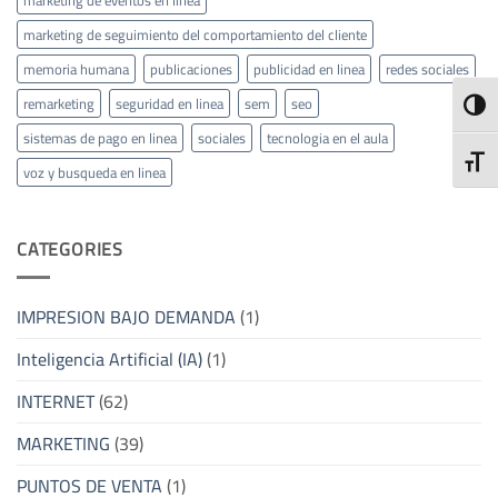
marketing de eventos en línea
marketing de seguimiento del comportamiento del cliente
memoria humana
publicaciones
publicidad en linea
redes sociales
remarketing
seguridad en linea
sem
seo
ALTE
sistemas de pago en linea
sociales
tecnologia en el aula
ALTE
voz y busqueda en linea
CATEGORIES
IMPRESION BAJO DEMANDA
(1)
Inteligencia Artificial (IA)
(1)
INTERNET
(62)
MARKETING
(39)
PUNTOS DE VENTA
(1)