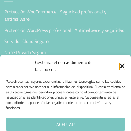
Protección WooCommerce | Seguridad profesional y
antimalware
Protección WordPress profesional | Antimalware y seguridad
Servidor Cloud Seguro
Nube Privada Segura
Gestionar el consentimiento de
CONFIANZA & ESPECIALIZACIÓN
las cookies
Para ofrecer las mejores experiencias, utilizamos tecnologías como las cookies
Sello de Confianza
para almacenar y/o acceder a la información del dispositivo. El consentimiento de
estas tecnologías nos permitirá procesar datos como el comportamiento de
Empresas Verificadas +100 Protocolos Online
navegación o las identificaciones únicas en este sitio. No consentir o retirar el
consentimiento, puede afectar negativamente a ciertas características y
Migración desde otro proveedor
funciones.
Hosting ecológico + IA
ACEPTAR
Hosting Empresarial 360