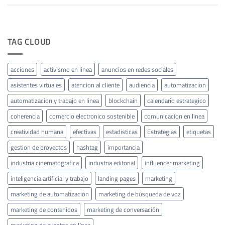
TAG CLOUD
acciones
activismo en linea
anuncios en redes sociales
asistentes virtuales
atencion al cliente
audiencia
automatizacion
automatizacion y trabajo en linea
blockchain
calendario estrategico
coherencia
comercio electronico sostenible
comunicacion en linea
creatividad humana
efectivas
estadisticas
Estrategias
etiquetas
gestion de proyectos
hashtag
importancia
industria cinematografica
industria editorial
influencer marketing
inteligencia artificial y trabajo
landing pages
marketing
marketing de automatización
marketing de búsqueda de voz
marketing de contenidos
marketing de conversación