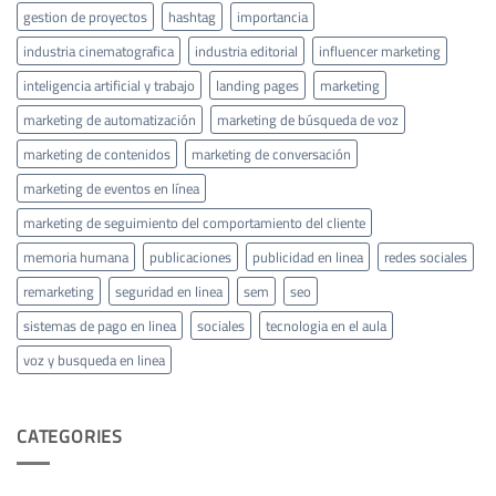
gestion de proyectos
hashtag
importancia
industria cinematografica
industria editorial
influencer marketing
inteligencia artificial y trabajo
landing pages
marketing
marketing de automatización
marketing de búsqueda de voz
marketing de contenidos
marketing de conversación
marketing de eventos en línea
marketing de seguimiento del comportamiento del cliente
memoria humana
publicaciones
publicidad en linea
redes sociales
remarketing
seguridad en linea
sem
seo
sistemas de pago en linea
sociales
tecnologia en el aula
voz y busqueda en linea
CATEGORIES