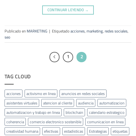
CONTINUAR LEYENDO
→
Publicado en
MARKETING
|
Etiquetado
acciones
,
marketing
,
redes sociales
,
seo
1
2
TAG CLOUD
acciones
activismo en linea
anuncios en redes sociales
asistentes virtuales
atencion al cliente
audiencia
automatizacion
automatizacion y trabajo en linea
blockchain
calendario estrategico
coherencia
comercio electronico sostenible
comunicacion en linea
creatividad humana
efectivas
estadisticas
Estrategias
etiquetas