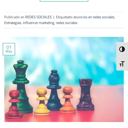
Publicado en
REDES SOCIALES
|
Etiquetado
anuncios en redes sociales
,
Estrategias
,
influencer marketing
,
redes sociales
01
ALTE
May
ALTE