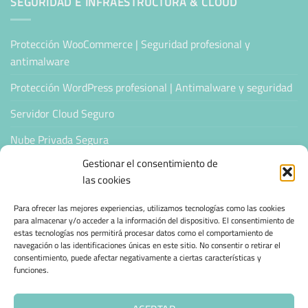
SEGURIDAD E INFRAESTRUCTURA & CLOUD
Protección WooCommerce | Seguridad profesional y
antimalware
Protección WordPress profesional | Antimalware y seguridad
Servidor Cloud Seguro
Nube Privada Segura
Gestionar el consentimiento de
CONFIANZA & ESPECIALIZACIÓN
las cookies
Para ofrecer las mejores experiencias, utilizamos tecnologías como las cookies
Sello de Confianza
para almacenar y/o acceder a la información del dispositivo. El consentimiento de
estas tecnologías nos permitirá procesar datos como el comportamiento de
Empresas Verificadas +100 Protocolos Online
navegación o las identificaciones únicas en este sitio. No consentir o retirar el
consentimiento, puede afectar negativamente a ciertas características y
Migración desde otro proveedor
funciones.
Hosting ecológico + IA