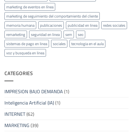
marketing de eventos en línea
marketing de seguimiento del comportamiento del cliente
memoria humana
publicaciones
publicidad en linea
redes sociales
remarketing
seguridad en linea
sem
seo
sistemas de pago en linea
sociales
tecnologia en el aula
voz y busqueda en linea
CATEGORIES
IMPRESION BAJO DEMANDA
(1)
Inteligencia Artificial (IA)
(1)
INTERNET
(62)
MARKETING
(39)