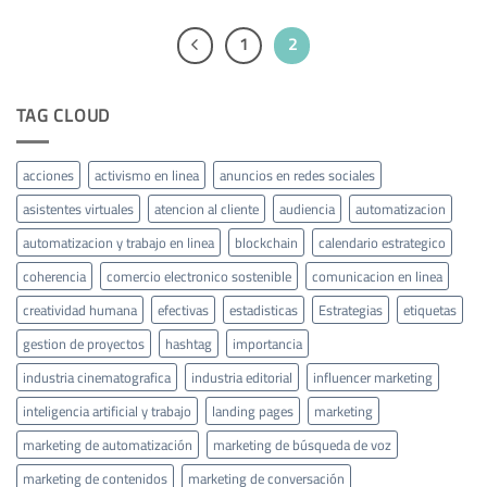
1
2
TAG CLOUD
acciones
activismo en linea
anuncios en redes sociales
asistentes virtuales
atencion al cliente
audiencia
automatizacion
automatizacion y trabajo en linea
blockchain
calendario estrategico
coherencia
comercio electronico sostenible
comunicacion en linea
creatividad humana
efectivas
estadisticas
Estrategias
etiquetas
gestion de proyectos
hashtag
importancia
industria cinematografica
industria editorial
influencer marketing
inteligencia artificial y trabajo
landing pages
marketing
marketing de automatización
marketing de búsqueda de voz
marketing de contenidos
marketing de conversación