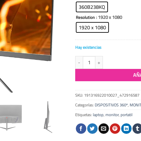
360B238KQ
: 1920 x 1080
Resolution
1920 x 1080
Hay existencias
Pantalla 360º IPS PC de Sobremes
AÑ
SKU:
191316922010027_472916587
Categorías:
DISPOSITIVOS 360º
,
MONI
Etiquetas:
laptop
,
monitor
,
portatil