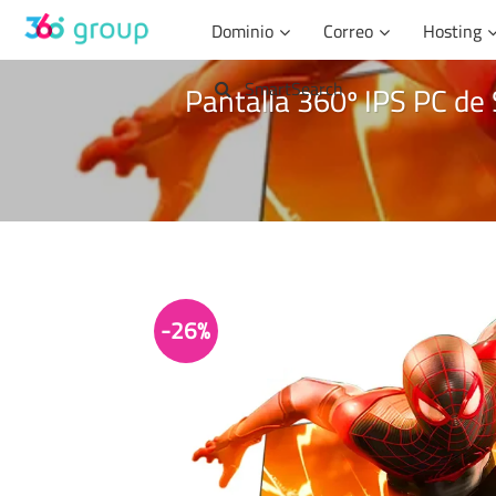
Saltar
Dominio
Correo
Hosting
al
contenido
SmartSearch
Pantalla 360º IPS PC de
-26%