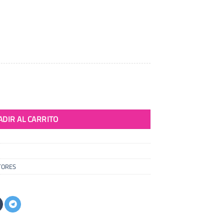
a 23,8 Pulgadas LCD Curvo 2K HD Gaming Monitor All-in-One Ordenadores 
ADIR AL CARRITO
TORES