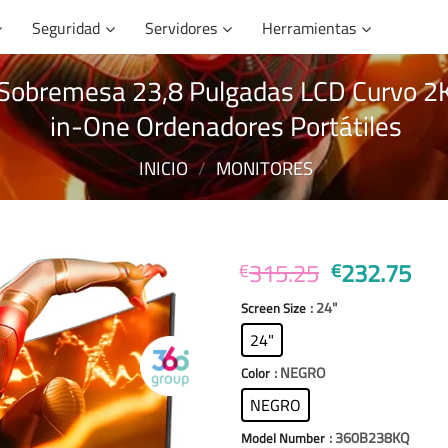
Seguridad
Servidores
Herramientas
 Sobremesa 23,8 Pulgadas LCD Curvo 2
in-One Ordenadores Portátiles
INICIO
/
MONITORES
El
El
315.25
232.75
€
€
precio
pre
: 24"
Screen Size
original
act
era:
es:
24"
€315.25.
€23
: NEGRO
Color
NEGRO
: 360B238KQ
Model Number