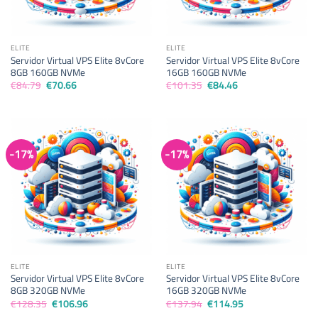
ELITE
ELITE
Servidor Virtual VPS Elite 8vCore
Servidor Virtual VPS Elite 8vCore
8GB 160GB NVMe
16GB 160GB NVMe
El
El
El
El
€
84.79
€
70.66
€
101.35
€
84.46
precio
precio
precio
precio
original
actual
original
actual
era:
es:
era:
es:
€84.79.
€70.66.
€101.35.
€84.46.
-17%
-17%
ELITE
ELITE
Servidor Virtual VPS Elite 8vCore
Servidor Virtual VPS Elite 8vCore
8GB 320GB NVMe
16GB 320GB NVMe
El
El
El
El
€
128.35
€
106.96
€
137.94
€
114.95
precio
precio
precio
precio