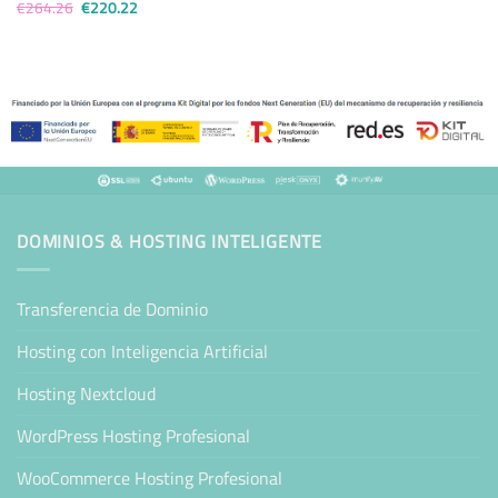
El
El
€
264.26
€
220.22
precio
precio
original
actual
era:
es:
€264.26.
€220.22.
DOMINIOS & HOSTING INTELIGENTE
Transferencia de Dominio
Hosting con Inteligencia Artificial
Hosting Nextcloud
WordPress Hosting Profesional
WooCommerce Hosting Profesional