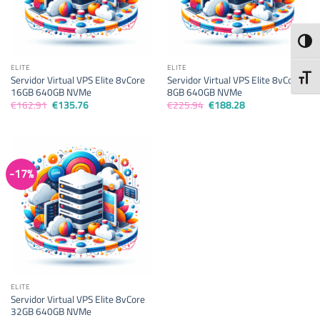
ALTE
ELITE
ELITE
ALTE
Servidor Virtual VPS Elite 8vCore
Servidor Virtual VPS Elite 8vCore
16GB 640GB NVMe
8GB 640GB NVMe
El
El
El
El
€
162.91
€
135.76
€
225.94
€
188.28
precio
precio
precio
precio
original
actual
original
actual
era:
es:
era:
es:
€162.91.
€135.76.
€225.94.
€188.28.
-17%
ELITE
Servidor Virtual VPS Elite 8vCore
32GB 640GB NVMe