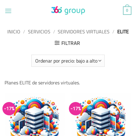
Saltar
al
0
contenido
INICIO
/
SERVICIOS
/
SERVIDORES VIRTUALES
/
ELITE
FILTRAR
Planes ELITE de servidores virtuales.
-17%
-17%