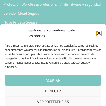
Protección WordPress profesional | Antimalware y seguridad
Servidor Cloud Seguro
Nube Privada Segura
Gestionar el consentimiento de
CONFIANZA & ESPECIALIZACIÓN
las cookies
Para ofrecer las mejores experiencias, utilizamos tecnologías como las cookies
Sello de Confianza
para almacenar y/o acceder a la información del dispositivo. El consentimiento de
estas tecnologías nos permitirá procesar datos como el comportamiento de
Empresas Verificadas +100 Protocolos Online
navegación o las identificaciones únicas en este sitio. No consentir o retirar el
consentimiento, puede afectar negativamente a ciertas características y
Migración desde otro proveedor
funciones.
Hosting ecológico + IA
ACEPTAR
Hosting Empresarial 360
DENEGAR
AVISO LEGAL
POLÍTICA DE PRIVACIDAD
POLÍTICA DE COOKIES (UE)
VER PREFERENCIAS
TÉRMINOS Y CONDICIONES
ENVÍO Y DEVOLUCIONES