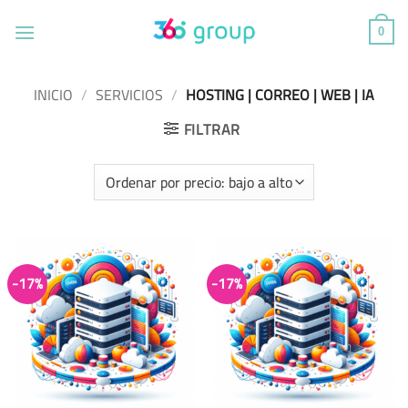
Saltar
al
0
contenido
INICIO
/
SERVICIOS
/
HOSTING | CORREO | WEB | IA
FILTRAR
-17%
-17%