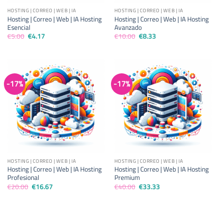
HOSTING | CORREO | WEB | IA
HOSTING | CORREO | WEB | IA
Hosting | Correo | Web | IA Hosting
Hosting | Correo | Web | IA Hosting
Esencial
Avanzado
El
El
El
El
€
5.00
€
4.17
€
10.00
€
8.33
precio
precio
precio
precio
original
actual
original
actual
era:
es:
era:
es:
€5.00.
€4.17.
€10.00.
€8.33.
-17%
-17%
HOSTING | CORREO | WEB | IA
HOSTING | CORREO | WEB | IA
Hosting | Correo | Web | IA Hosting
Hosting | Correo | Web | IA Hosting
Profesional
Premium
El
El
El
El
€
20.00
€
16.67
€
40.00
€
33.33
precio
precio
precio
precio
original
actual
original
actual
era:
es:
era:
es:
€20.00.
€16.67.
€40.00.
€33.33.