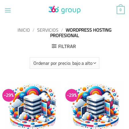
Saltar
al
0
contenido
INICIO
/
SERVICIOS
/
WORDPRESS HOSTING
PROFESIONAL
FILTRAR
-29%
-29%