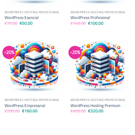
WORDPRESS HOSTING PROFESIONAL
WORDPRESS HOSTING PROFESIONAL
WordPress Esencial
WordPress Profesional
El
El
El
El
€
70.00
€
50.00
€
140.00
€
100.00
precio
precio
precio
precio
original
actual
original
actual
era:
es:
era:
es:
€70.00.
€50.00.
€140.00.
€100.00.
-20%
-20%
WORDPRESS HOSTING PROFESIONAL
WORDPRESS HOSTING PROFESIONAL
WordPress Empresarial
WordPress Hosting Premium
El
El
El
El
€
200.00
€
160.00
€
400.00
€
320.00
precio
precio
precio
precio
original
actual
original
actual
era:
es:
era:
es:
€200.00.
€160.00.
€400.00.
€320.00.