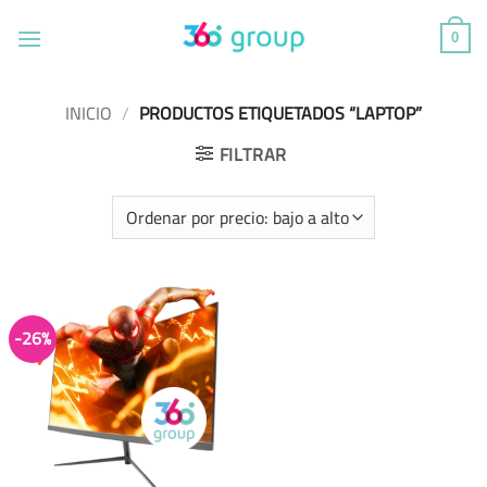
Saltar
al
0
contenido
INICIO
/
PRODUCTOS ETIQUETADOS “LAPTOP”
FILTRAR
-26%