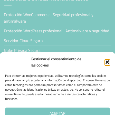
Protección WooCommerce | Seguridad profesional y
antimalware
Protección WordPress profesional | Antimalware y seguridad
Servidor Cloud Seguro
Nube Privada Segura
Gestionar el consentimiento de
CONFIANZA & ESPECIALIZACIÓN
las cookies
Para ofrecer las mejores experiencias, utilizamos tecnologías como las cookies
Sello de Confianza
para almacenar y/o acceder a la información del dispositivo. El consentimiento de
estas tecnologías nos permitirá procesar datos como el comportamiento de
Empresas Verificadas +100 Protocolos Online
navegación o las identificaciones únicas en este sitio. No consentir o retirar el
consentimiento, puede afectar negativamente a ciertas características y
Migración desde otro proveedor
funciones.
Hosting ecológico + IA
ACEPTAR