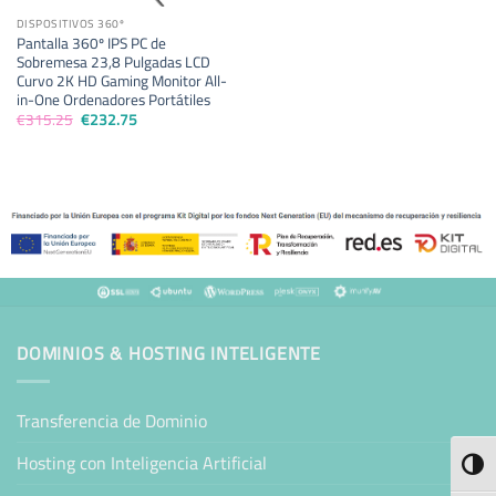
DISPOSITIVOS 360º
Pantalla 360º IPS PC de
Sobremesa 23,8 Pulgadas LCD
Curvo 2K HD Gaming Monitor All-
in-One Ordenadores Portátiles
El
El
€
315.25
€
232.75
precio
precio
original
actual
era:
es:
€315.25.
€232.75.
DOMINIOS & HOSTING INTELIGENTE
Transferencia de Dominio
Hosting con Inteligencia Artificial
ALTE