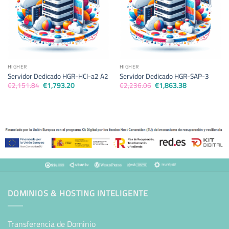
HIGHER
HIGHER
Servidor Dedicado HGR-HCI-a2 A2
Servidor Dedicado HGR-SAP-3
El
El
El
El
€
2,151.84
€
1,793.20
€
2,236.06
€
1,863.38
precio
precio
precio
precio
original
actual
original
actual
era:
es:
era:
es:
€2,151.84.
€1,793.20.
€2,236.06.
€1,863.38.
DOMINIOS & HOSTING INTELIGENTE
Transferencia de Dominio