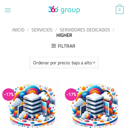
Saltar
al
0
contenido
INICIO
/
SERVICIOS
/
SERVIDORES DEDICADOS
/
HIGHER
FILTRAR
-17%
-17%