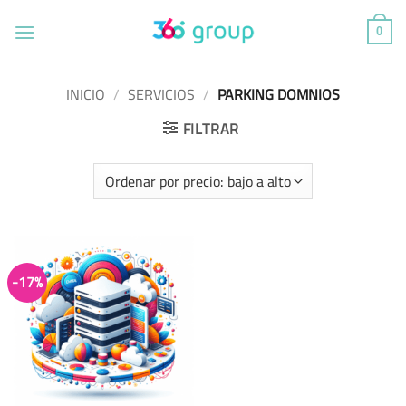
Saltar
al
0
contenido
INICIO
/
SERVICIOS
/
PARKING DOMNIOS
FILTRAR
-17%