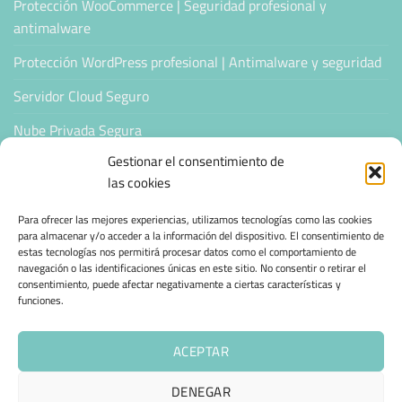
Protección WooCommerce | Seguridad profesional y
antimalware
Protección WordPress profesional | Antimalware y seguridad
Servidor Cloud Seguro
Nube Privada Segura
Gestionar el consentimiento de
CONFIANZA & ESPECIALIZACIÓN
las cookies
Para ofrecer las mejores experiencias, utilizamos tecnologías como las cookies
Sello de Confianza
para almacenar y/o acceder a la información del dispositivo. El consentimiento de
estas tecnologías nos permitirá procesar datos como el comportamiento de
Empresas Verificadas +100 Protocolos Online
navegación o las identificaciones únicas en este sitio. No consentir o retirar el
consentimiento, puede afectar negativamente a ciertas características y
Migración desde otro proveedor
funciones.
Hosting ecológico + IA
ACEPTAR
Hosting Empresarial 360
DENEGAR