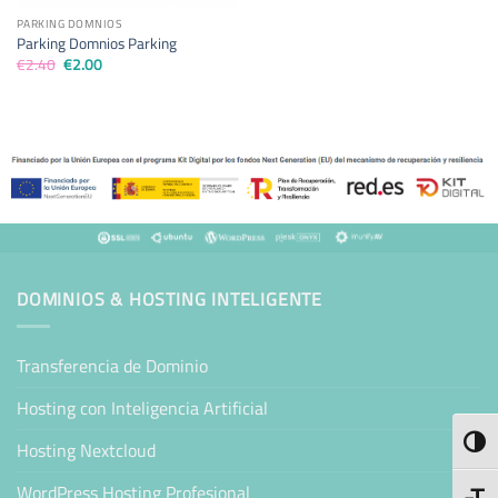
PARKING DOMNIOS
Parking Domnios Parking
El
El
€
2.40
€
2.00
precio
precio
original
actual
era:
es:
€2.40.
€2.00.
DOMINIOS & HOSTING INTELIGENTE
Transferencia de Dominio
Hosting con Inteligencia Artificial
ALTE
Hosting Nextcloud
WordPress Hosting Profesional