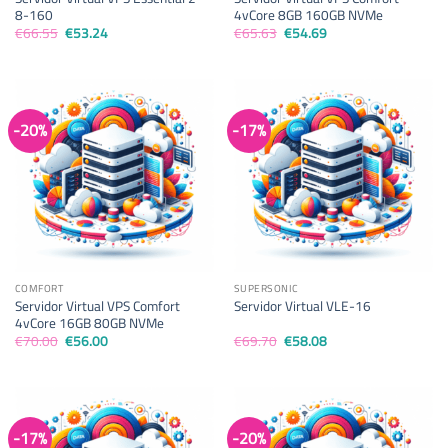
8-160
4vCore 8GB 160GB NVMe
El
El
El
El
€
66.55
€
53.24
€
65.63
€
54.69
precio
precio
precio
precio
original
actual
original
actual
era:
es:
era:
es:
€66.55.
€53.24.
€65.63.
€54.69.
-20%
-17%
COMFORT
SUPERSONIC
Servidor Virtual VPS Comfort
Servidor Virtual VLE-16
4vCore 16GB 80GB NVMe
El
El
El
El
€
70.00
€
56.00
€
69.70
€
58.08
precio
precio
precio
precio
original
actual
original
actual
era:
es:
era:
es:
€70.00.
€56.00.
€69.70.
€58.08.
-17%
-20%