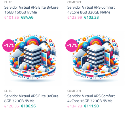
ELITE
COMFORT
Servidor Virtual VPS Elite 8vCore
Servidor Virtual VPS Comfort
16GB 160GB NVMe
4vCore 8GB 320GB NVMe
El
El
El
El
€
101.35
€
84.46
€
123.99
€
103.33
precio
precio
precio
precio
original
actual
original
actual
era:
es:
era:
es:
€101.35.
€84.46.
€123.99.
€103.33.
-17%
-17%
ELITE
COMFORT
Servidor Virtual VPS Elite 8vCore
Servidor Virtual VPS Comfort
8GB 320GB NVMe
4vCore 16GB 320GB NVMe
El
El
El
El
€
128.35
€
106.96
€
134.28
€
111.90
precio
precio
precio
precio
original
actual
original
actual
era:
es:
era:
es:
€128.35.
€106.96.
€134.28.
€111.90.