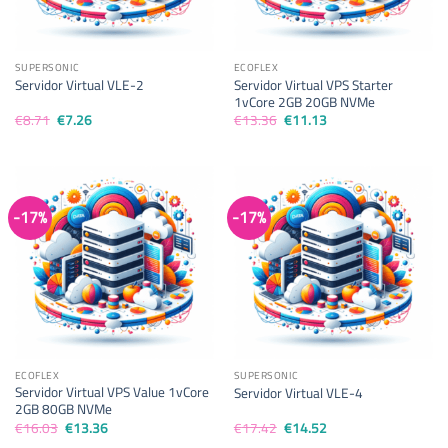
SUPERSONIC
ECOFLEX
Servidor Virtual VPS Starter
Servidor Virtual VLE-2
1vCore 2GB 20GB NVMe
El
El
El
El
€
8.71
€
7.26
€
13.36
€
11.13
precio
precio
precio
precio
original
actual
original
actual
era:
es:
era:
es:
€8.71.
€7.26.
€13.36.
€11.13.
-17%
-17%
ECOFLEX
SUPERSONIC
Servidor Virtual VPS Value 1vCore
Servidor Virtual VLE-4
2GB 80GB NVMe
El
El
El
El
€
16.03
€
13.36
€
17.42
€
14.52
precio
precio
precio
precio