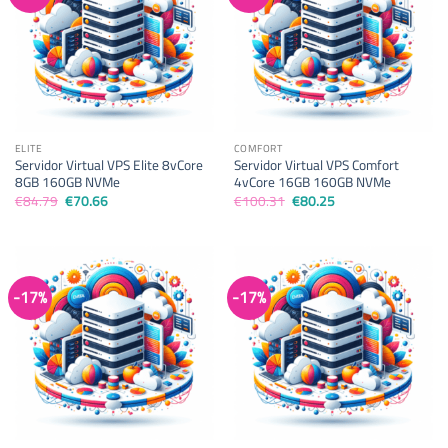
ELITE
COMFORT
Servidor Virtual VPS Elite 8vCore
Servidor Virtual VPS Comfort
8GB 160GB NVMe
4vCore 16GB 160GB NVMe
El
El
El
El
€
84.79
€
70.66
€
100.31
€
80.25
precio
precio
precio
precio
original
actual
original
actual
era:
es:
era:
es:
€84.79.
€70.66.
€100.31.
€80.25.
-17%
-17%