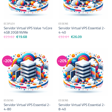
ECOFLEX
ESSENS
Servidor Virtual VPS Value 1vCore
Servidor Virtual VPS Essential 2-
4GB 20GB NVMe
4-40
El
El
El
El
€
23.62
€
19.68
€
32.61
€
26.09
precio
precio
precio
precio
original
actual
original
actual
era:
es:
era:
es:
€23.62.
€19.68.
€32.61.
€26.09.
-20%
-20%
ESSENS
ESSENS
Servidor Virtual VPS Essential 2-
Servidor Virtual VPS Essential 2-
4-80
8-40