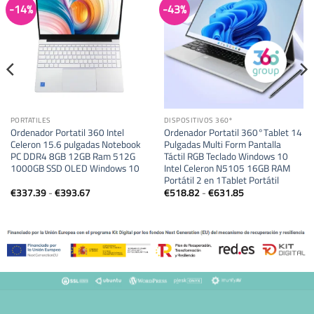
-14%
-43%
PORTATILES
DISPOSITIVOS 360º
Ordenador Portatil 360 Intel
Ordenador Portatil 360°Tablet 14
Celeron 15.6 pulgadas Notebook
Pulgadas Multi Form Pantalla
PC DDR4 8GB 12GB Ram 512G
Táctil RGB Teclado Windows 10
1000GB SSD OLED Windows 10
Intel Celeron N5105 16GB RAM
Portátil 2 en 1Tablet Portátil
Rango
Rango
€
337.39
-
€
393.67
€
518.82
-
€
631.85
de
de
precios:
precios:
desde
desde
€337.39
€518.82
hasta
hasta
€393.67
€631.85