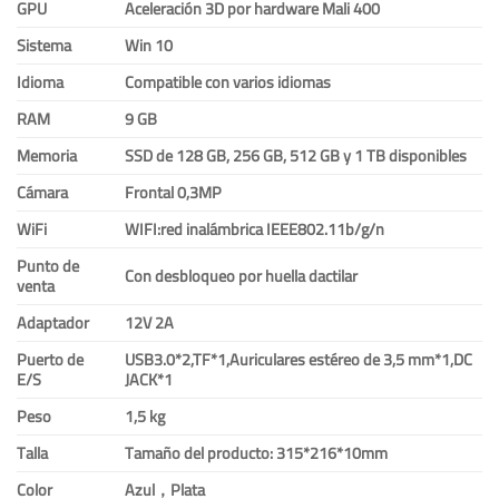
GPU
Aceleración 3D por hardware Mali 400
Sistema
Win 10
Idioma
Compatible con varios idiomas
RAM
9 GB
Memoria
SSD de 128 GB, 256 GB, 512 GB y 1 TB disponibles
Cámara
Frontal 0,3MP
WiFi
WIFI:red inalámbrica IEEE802.11b/g/n
Punto de
Con desbloqueo por huella dactilar
venta
Adaptador
12V 2A
Puerto de
USB3.0*2,TF*1,Auriculares estéreo de 3,5 mm*1,DC
E/S
JACK*1
Peso
1,5 kg
Talla
Tamaño del producto: 315*216*10mm
Color
Azul，Plata