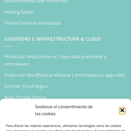
Mantenimiento Web WordPress
Hosting Sitejet
Tienda Online Automatizada
SEGURIDAD E INFRAESTRUCTURA & CLOUD
Protección WooCommerce | Seguridad profesional y
antimalware
Protección WordPress profesional | Antimalware y seguridad
Servidor Cloud Seguro
Nube Privada Segura
Gestionar el consentimiento de
CONFIANZA & ESPECIALIZACIÓN
las cookies
Para ofrecer las mejores experiencias, utilizamos tecnologías como las cookies
Sello de Confianza
para almacenar y/o acceder a la información del dispositivo. El consentimiento de