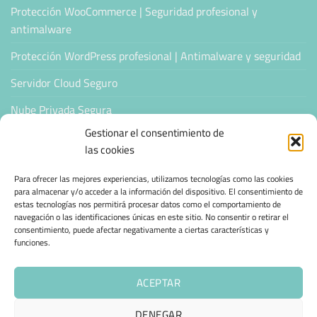
Protección WooCommerce | Seguridad profesional y
antimalware
Protección WordPress profesional | Antimalware y seguridad
Servidor Cloud Seguro
Nube Privada Segura
Gestionar el consentimiento de
CONFIANZA & ESPECIALIZACIÓN
las cookies
Para ofrecer las mejores experiencias, utilizamos tecnologías como las cookies
Sello de Confianza
para almacenar y/o acceder a la información del dispositivo. El consentimiento de
estas tecnologías nos permitirá procesar datos como el comportamiento de
Empresas Verificadas +100 Protocolos Online
navegación o las identificaciones únicas en este sitio. No consentir o retirar el
consentimiento, puede afectar negativamente a ciertas características y
funciones.
Migración desde otro proveedor
Hosting ecológico + IA
ACEPTAR
Hosting Empresarial 360
DENEGAR