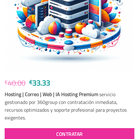
El
El
40.00
33.33
€
€
precio
precio
Hosting | Correo | Web | IA Hosting Premium
servicio
original
actual
gestionado por 360group con contratación inmediata,
era:
es:
recursos optimizados y soporte profesional para proyectos
€40.00.
€33.33.
exigentes.
CONTRATAR