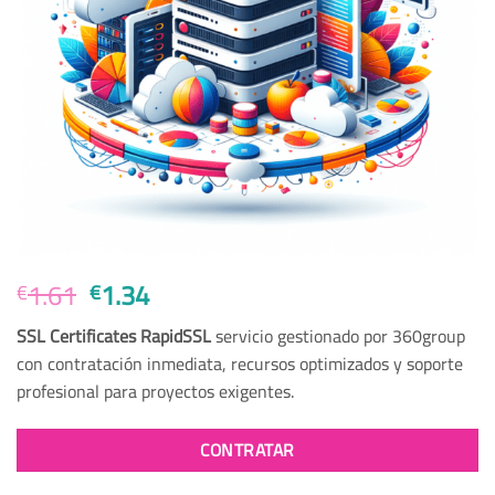
El
El
1.61
1.34
€
€
precio
precio
SSL Certificates RapidSSL
servicio gestionado por 360group
original
actual
con contratación inmediata, recursos optimizados y soporte
era:
es:
profesional para proyectos exigentes.
€1.61.
€1.34.
CONTRATAR