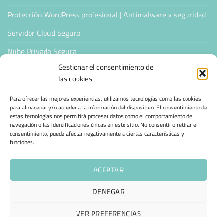
Protección WordPress profesional | Antimalware y seguridad
Servidor Cloud Seguro
Nube Privada Segura
Gestionar el consentimiento de
CONFIANZA & ESPECIALIZACIÓN
las cookies
Para ofrecer las mejores experiencias, utilizamos tecnologías como las cookies
Sello de Confianza
para almacenar y/o acceder a la información del dispositivo. El consentimiento de
estas tecnologías nos permitirá procesar datos como el comportamiento de
Empresas Verificadas +100 Protocolos Online
navegación o las identificaciones únicas en este sitio. No consentir o retirar el
consentimiento, puede afectar negativamente a ciertas características y
funciones.
Migración desde otro proveedor
Hosting ecológico + IA
ACEPTAR
Hosting Empresarial 360
DENEGAR
VER PREFERENCIAS
AVISO LEGAL
POLÍTICA DE PRIVACIDAD
POLÍTICA DE COOKIES (UE)