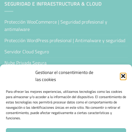
SEGURIDAD E INFRAESTRUCTURA & CLOUD
Protección WooCommerce | Seguridad profesional y
antimalware
Protección WordPress profesional | Antimalware y seguridad
Servidor Cloud Seguro
Nube Privada Segura
Gestionar el consentimiento de
CONFIANZA & ESPECIALIZACIÓN
las cookies
Para ofrecer las mejores experiencias, utilizamos tecnologías como las cookies
Sello de Confianza
para almacenar y/o acceder a la información del dispositivo. El consentimiento de
estas tecnologías nos permitirá procesar datos como el comportamiento de
Empresas Verificadas +100 Protocolos Online
navegación o las identificaciones únicas en este sitio. No consentir o retirar el
consentimiento, puede afectar negativamente a ciertas características y
funciones.
Migración desde otro proveedor
Hosting ecológico + IA