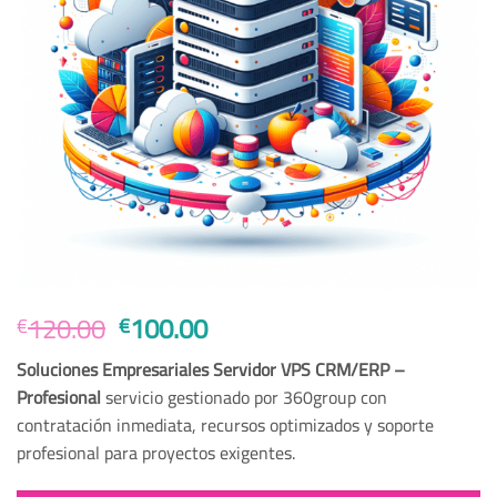
El
El
120.00
100.00
€
€
precio
precio
Soluciones Empresariales Servidor VPS CRM/ERP –
original
actual
Profesional
servicio gestionado por 360group con
era:
es:
contratación inmediata, recursos optimizados y soporte
€120.00.
€100.00.
profesional para proyectos exigentes.