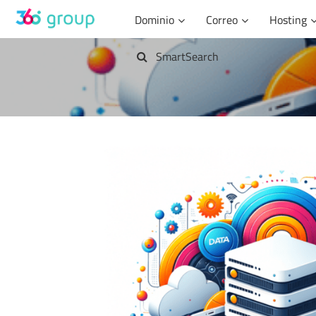
Saltar
Dominio
Correo
Hosting
al
contenido
SmartSearch