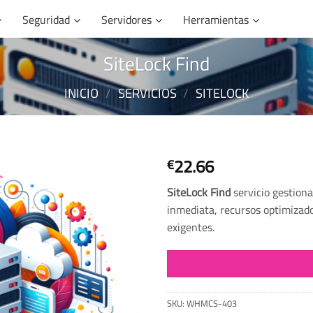
Seguridad
Servidores
Herramientas
SiteLock Find
INICIO
/
SERVICIOS
/
SITELOCK
22.66
€
SiteLock Find
servicio gestion
inmediata, recursos optimizado
exigentes.
SKU:
WHMCS-403