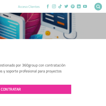
Acceso Clientes
cio
gestionado por 360group con contratación
ual
s y soporte profesional para proyectos
1.33.
CONTRATAR