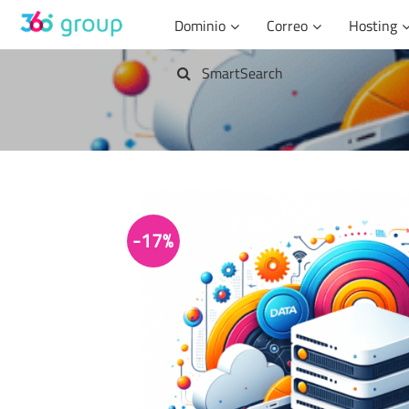
Saltar
Dominio
Correo
Hosting
al
contenido
SmartSearch
-17%