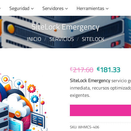
Seguridad
Servidores
Herramientas
SiteLock Emergency
INICIO
/
SERVICIOS
/
SITELOCK
El
El
217.60
181.33
€
€
precio
pre
SiteLock Emergency
servicio 
original
act
inmediata, recursos optimizado
era:
es:
exigentes.
€217.60.
€18
SKU:
WHMCS-406