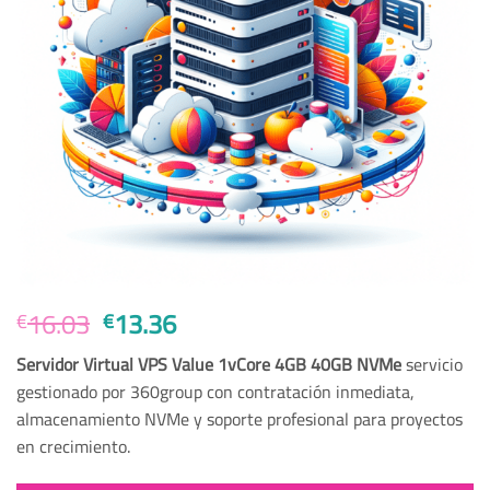
El
El
16.03
13.36
€
€
precio
precio
Servidor Virtual VPS Value 1vCore 4GB 40GB NVMe
servicio
original
actual
gestionado por 360group con contratación inmediata,
era:
es:
almacenamiento NVMe y soporte profesional para proyectos
€16.03.
€13.36.
en crecimiento.