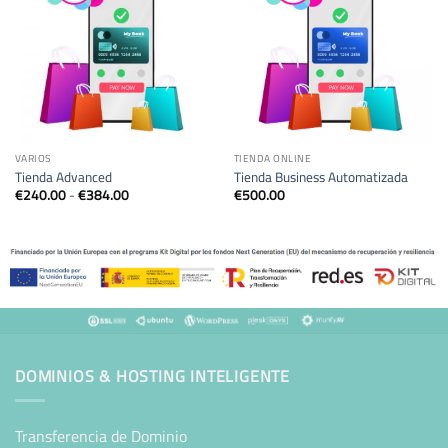
VARIOS
TIENDA ONLINE
Tienda Advanced
Tienda Business Automatizada
Rango
€
240.00
-
€
384.00
€
500.00
de
precios:
desde
€240.00
hasta
€384.00
DOMINIOS & HOSTING INTELIGENTE
Transferencia de Dominio