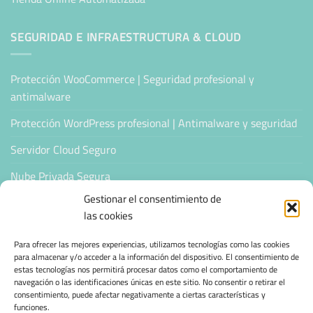
SEGURIDAD E INFRAESTRUCTURA & CLOUD
Protección WooCommerce | Seguridad profesional y
antimalware
Protección WordPress profesional | Antimalware y seguridad
Servidor Cloud Seguro
Nube Privada Segura
Gestionar el consentimiento de
CONFIANZA & ESPECIALIZACIÓN
las cookies
Para ofrecer las mejores experiencias, utilizamos tecnologías como las cookies
Sello de Confianza
para almacenar y/o acceder a la información del dispositivo. El consentimiento de
estas tecnologías nos permitirá procesar datos como el comportamiento de
Empresas Verificadas +100 Protocolos Online
navegación o las identificaciones únicas en este sitio. No consentir o retirar el
consentimiento, puede afectar negativamente a ciertas características y
funciones.
Migración desde otro proveedor