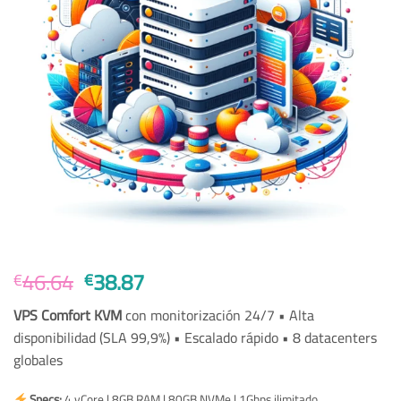
El
El
46.64
38.87
€
€
precio
precio
VPS Comfort KVM
con monitorización 24/7 • Alta
original
actual
disponibilidad (SLA 99,9%) • Escalado rápido • 8 datacenters
era:
es:
globales
€46.64.
€38.87.
Specs:
4 vCore | 8GB RAM | 80GB NVMe | 1Gbps ilimitado