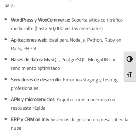
para:
WordPress y WooCommerce:
Soporta sitios con tráfico
medio-alto (hasta 50,000 visitas mensuales)
Aplicaciones web:
Ideal para Node.js, Python, Ruby on
Rails, PHP 8
Bases de datos:
MySQL, PostgreSQL, MongoDB con
ALTE
rendimiento optimizado
ALTE
Servidores de desarrollo:
Entornos staging y testing
profesionales
APIs y microservicios:
Arquitecturas modernas con
respuesta rápida
ERP y CRM online:
Sistemas de gestión empresarial en la
nube