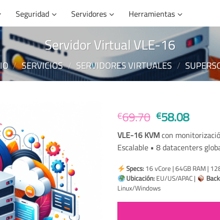
Seguridad
Servidores
Herramientas
Servidor Virtual VLE-16
CIO
/
SERVICIOS
/
SERVIDORES VIRTUALES
/
SUPERS
El
El
69.70
58.08
€
€
precio
precio
VLE-16 KVM
con monitorizació
original
actual
Escalable • 8 datacenters glob
era:
es:
€69.70.
€58.0
Specs:
16 vCore | 64GB RAM | 12
Ubicación:
EU/US/APAC |
Back
Linux/Windows