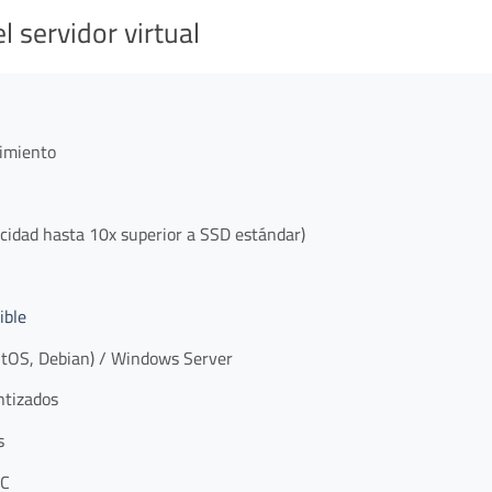
l servidor virtual
dimiento
dad hasta 10x superior a SSD estándar)
ible
tOS, Debian) / Windows Server
ntizados
s
AC