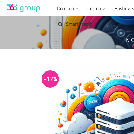
Saltar
Dominio
Correo
Hosting
al
contenido
SmartSearch
INI
-17%