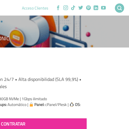
Acceso Clientes
ONIC
n 24/7 • Alta disponibilidad (SLA 99,9%) •
ales
8.
80GB NVMe | 1Gbps ilimitado
ups:
Automático |
Panel:
cPanel/Plesk |
OS:
CONTRATAR