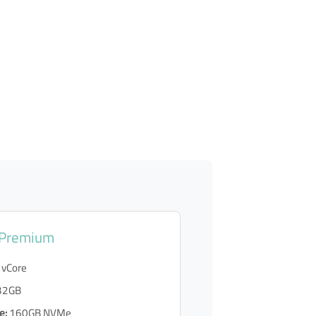
 Premium
 vCore
32GB
e:
160GB NVMe