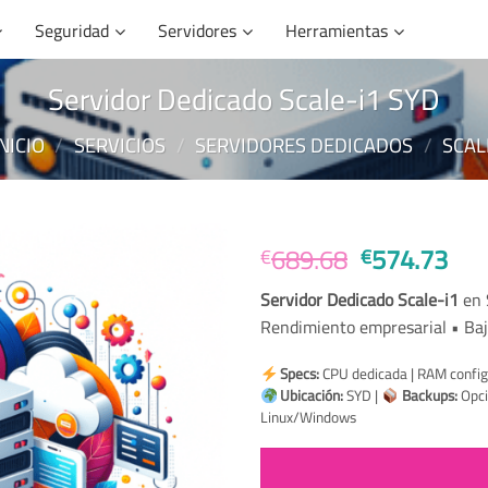
Seguridad
Servidores
Herramientas
Servidor Dedicado Scale-i1 SYD
INICIO
/
SERVICIOS
/
SERVIDORES DEDICADOS
/
SCAL
El
El
689.68
574.73
€
€
precio
pre
Servidor Dedicado Scale-i1
en 
original
act
Rendimiento empresarial • Baj
era:
es:
€689.68.
€57
Specs:
CPU dedicada | RAM config
Ubicación:
SYD |
Backups:
Opci
Linux/Windows