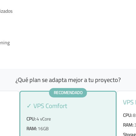
izados
ening
¿Qué plan se adapta mejor a tu proyecto?
RECOMENDADO
VPS
✓ VPS Comfort
CPU:
8
CPU:
4 vCore
RAM:
RAM:
16GB
Storag