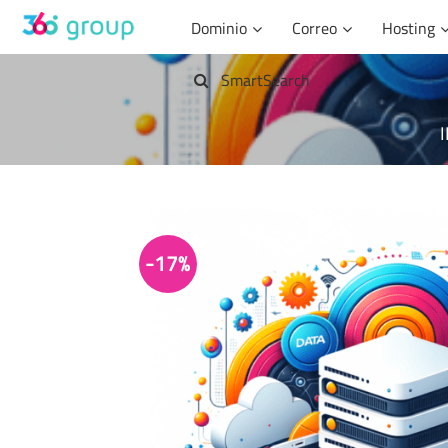
Saltar
Dominio
Correo
Hosting
al
contenido
SmartSearch
-17%