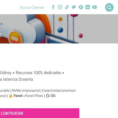
Acceso Clientes
E
cio
Sídney • Recursos 100% dedicados •
ual
a latencia Oceanía
4.73.
urable | NVMe empresarial | Conectividad premium
onal |
Panel:
cPanel/Plesk |
OS:
CONTRATAR