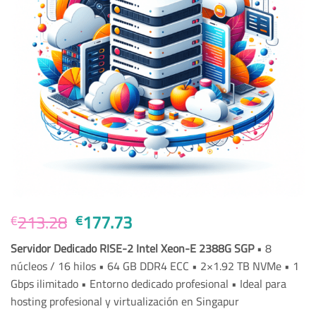
El
El
213.28
177.73
€
€
precio
precio
Servidor Dedicado RISE-2 Intel Xeon-E 2388G SGP
• 8
original
actual
núcleos / 16 hilos • 64 GB DDR4 ECC • 2×1.92 TB NVMe • 1
era:
es:
Gbps ilimitado • Entorno dedicado profesional • Ideal para
€213.28.
€177.73.
hosting profesional y virtualización en Singapur