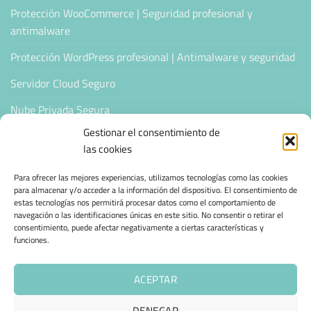
Protección WooCommerce | Seguridad profesional y
antimalware
Protección WordPress profesional | Antimalware y seguridad
Servidor Cloud Seguro
Nube Privada Segura
Gestionar el consentimiento de
CONFIANZA & ESPECIALIZACIÓN
las cookies
Para ofrecer las mejores experiencias, utilizamos tecnologías como las cookies
Sello de Confianza
para almacenar y/o acceder a la información del dispositivo. El consentimiento de
estas tecnologías nos permitirá procesar datos como el comportamiento de
Empresas Verificadas +100 Protocolos Online
navegación o las identificaciones únicas en este sitio. No consentir o retirar el
consentimiento, puede afectar negativamente a ciertas características y
funciones.
Migración desde otro proveedor
Hosting ecológico + IA
ACEPTAR
Hosting Empresarial 360
DENEGAR