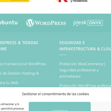
DPRESS & TIENDAS
SEGURIDAD E
INE
INFRAESTRUCTURA & CLO
eo transaccional WordPress
Protección WooCommerce |
Seguridad profesional y
l de Gestión Hosting IA
antimalware
era tu Web
Protección WordPress profesion
Antimalware y seguridad
tenimiento Web WordPress
Gestionar el consentimiento de las cookies
Servidor Cloud Seguro
ing Sitejet
ra almacenar y/o
s permitirá procesar
Nube Privada Segura
da Online Automatizada