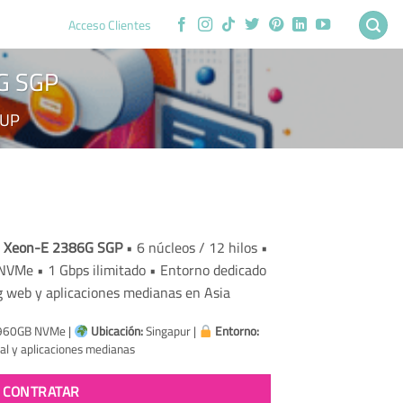
Acceso Clientes
6G SGP
GUP
cio
el Xeon-E 2386G SGP
• 6 núcleos / 12 hilos •
ual
Me • 1 Gbps ilimitado • Entorno dedicado
ng web y aplicaciones medianas en Asia
5.82.
×960GB NVMe |
Ubicación:
Singapur |
Entorno:
al y aplicaciones medianas
CONTRATAR