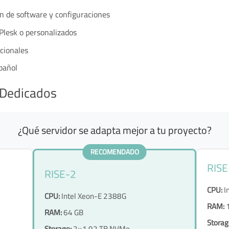
n de software y configuraciones
Plesk o personalizados
cionales
pañol
 Dedicados
¿Qué servidor se adapta mejor a tu proyecto?
RECOMENDADO
RISE
RISE-2
CPU:
I
CPU:
Intel Xeon-E 2388G
RAM:
1
RAM:
64 GB
Storag
Storage:
2×1.92 TB NVMe