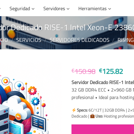
Seguridad
Servidores
Herramientas
dor Dedicado RISE-1 Intel Xeon-E 238
ICIO
/
SERVICIOS
/
SERVIDORES DEDICADOS
/
RISIN
El
El
150.98
125.82
€
€
precio
pre
Servidor Dedicado RISE-1 Int
original
act
32 GB DDR4 ECC • 2×960 GB NV
era:
es:
profesional • Ideal para hosti
€150.98.
€12
Specs:
6C/12T | 32GB DDR4 | 2
Dedicado |
Uso:
Hosting profesion