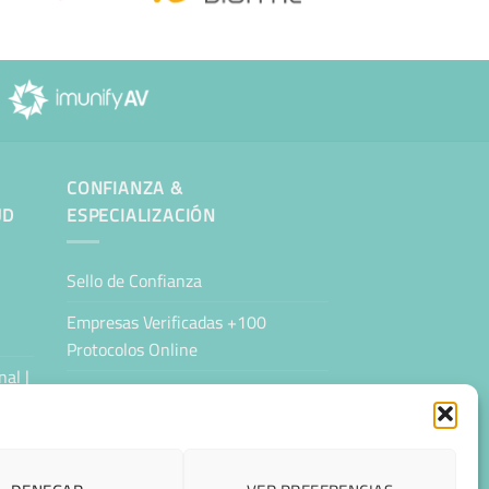
CONFIANZA &
UD
ESPECIALIZACIÓN
Sello de Confianza
Empresas Verificadas +100
Protocolos Online
al |
Migración desde otro proveedor
Hosting ecológico + IA
Hosting Empresarial 360