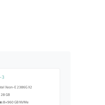
-3
ntel Xeon-E 2386G X2
28 GB
e:
8×960 GB NVMe