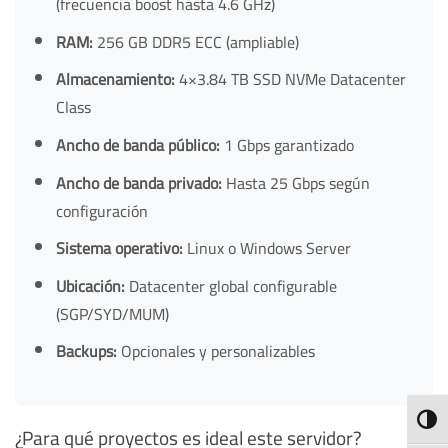
(frecuencia boost hasta 4.6 GHz)
RAM:
256 GB DDR5 ECC (ampliable)
Almacenamiento:
4×3.84 TB SSD NVMe Datacenter
Class
Ancho de banda público:
1 Gbps garantizado
Ancho de banda privado:
Hasta 25 Gbps según
configuración
Sistema operativo:
Linux o Windows Server
Ubicación:
Datacenter global configurable
(SGP/SYD/MUM)
Backups:
Opcionales y personalizables
ALTE
¿Para qué proyectos es ideal este servidor?