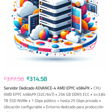
El
El
377.50
314.58
€
€
precio
precio
Servidor Dedicado ADVANCE-4 AMD EPYC 4584PX
• CPU
original
actual
AMD EPYC 4584PX (32C/64T) • 256 GB DDR5 ECC • 4×3.84
era:
es:
TB SSD NVMe • 1 Gbps público + hasta 25 Gbps privado •
€377.50.
€314.58.
Ubicación configurable • Entorno dedicado para producción