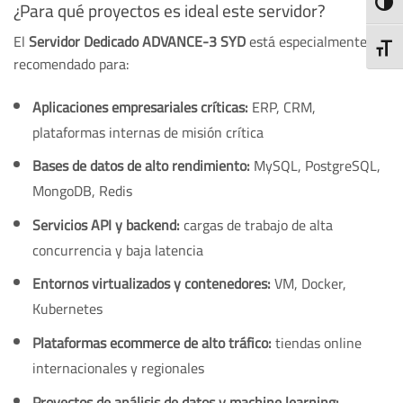
ALTE
¿Para qué proyectos es ideal este servidor?
El
Servidor Dedicado ADVANCE-3 SYD
está especialmente
ALTE
recomendado para:
Aplicaciones empresariales críticas:
ERP, CRM,
plataformas internas de misión crítica
Bases de datos de alto rendimiento:
MySQL, PostgreSQL,
MongoDB, Redis
Servicios API y backend:
cargas de trabajo de alta
concurrencia y baja latencia
Entornos virtualizados y contenedores:
VM, Docker,
Kubernetes
Plataformas ecommerce de alto tráfico:
tiendas online
internacionales y regionales
Proyectos de análisis de datos y machine learning: