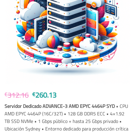
El
El
312.16
260.13
€
€
precio
precio
Servidor Dedicado ADVANCE-3 AMD EPYC 4464P SYD
• CPU
original
actual
AMD EPYC 4464P (16C/32T) • 128 GB DDR5 ECC • 4×1.92
era:
es:
TB SSD NVMe • 1 Gbps público + hasta 25 Gbps privado •
€312.16.
€260.13.
Ubicación Sydney • Entorno dedicado para producción crítica