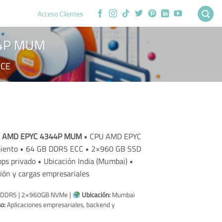
Acceso Clientes
44P MUM
CE
cio
-2 AMD EPYC 4344P MUM
• CPU AMD EPYC
ual
imiento • 64 GB DDR5 ECC • 2×960 GB SSD
ps privado • Ubicación India (Mumbai) •
6.61.
ión y cargas empresariales
GB DDR5 | 2×960GB NVMe |
Ubicación:
Mumbai
o:
Aplicaciones empresariales, backend y