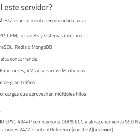
l este servidor?
M
está especialmente recomendado para:
P, CRM, intranets y sistemas internos
reSQL, Redis o MongoDB
 alta concurrencia
Kubernetes, VMs y servicios distribuidos
e de gran tráfico
o:
cargas que aprovechan múltiples hilos
a
AMD EPYC 4344P con memoria DDR5 ECC y almacenamiento SSD NVM
peraciones 24/7. :contentReference[oaicite:2]{index=2}