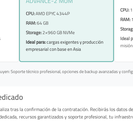
ADVANCE-2 MUM
CPU:
1
CPU:
AMD EPYC 4344P
RAM:
1
RAM:
64 GB
Storag
Storage:
2×960 GB NVMe
s
Ideal p
Ideal para:
cargas exigentes y producción
misión 
empresarial con base en Asia
luyen: Soporte técnico profesional, opciones de backup avanzadas y config
edicado
aliza tras la confirmación de la contratación. Recibirás los datos d
dedicada, recursos garantizados y soporte profesional, tu infraestr