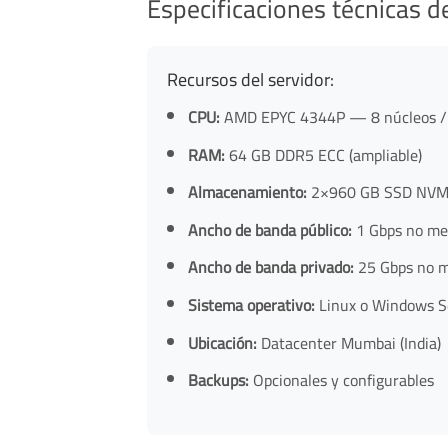
Especificaciones técnicas d
Recursos del servidor:
CPU:
AMD EPYC 4344P — 8 núcleos / 16
RAM:
64 GB DDR5 ECC (ampliable)
Almacenamiento:
2×960 GB SSD NVMe
Ancho de banda público:
1 Gbps no med
Ancho de banda privado:
25 Gbps no me
Sistema operativo:
Linux o Windows Se
Ubicación:
Datacenter Mumbai (India)
Backups:
Opcionales y configurables