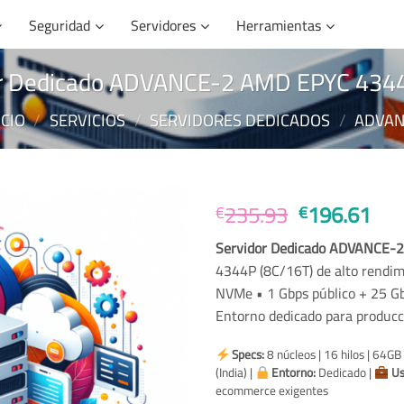
Seguridad
Servidores
Herramientas
or Dedicado ADVANCE-2 AMD EPYC 43
ICIO
/
SERVICIOS
/
SERVIDORES DEDICADOS
/
ADVAN
El
El
235.93
196.61
€
€
precio
pre
Servidor Dedicado ADVANCE
original
act
4344P (8C/16T) de alto rend
era:
es:
NVMe • 1 Gbps público + 25 Gb
€235.93.
€19
Entorno dedicado para producc
Specs:
8 núcleos | 16 hilos | 64
(India) |
Entorno:
Dedicado |
Us
ecommerce exigentes