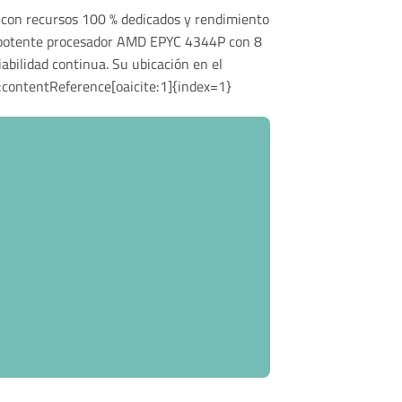
a con recursos 100 % dedicados y rendimiento
un potente procesador AMD EPYC 4344P con 8
iabilidad continua. Su ubicación en el
 :contentReference[oaicite:1]{index=1}