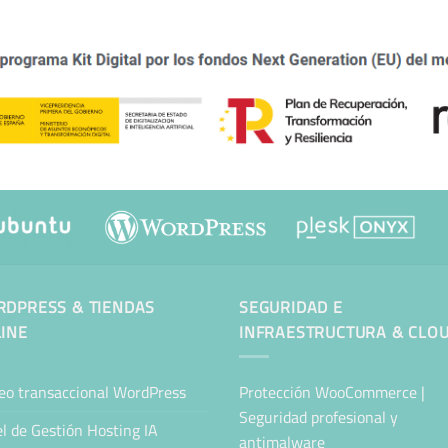
DPRESS & TIENDAS
SEGURIDAD E
INE
INFRAESTRUCTURA & CLO
eo transaccional WordPress
Protección WooCommerce |
Seguridad profesional y
l de Gestión Hosting IA
antimalware