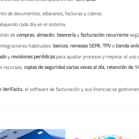
o de documentos, albaranes, facturas y cobros.
abajando cada día en el sistema.
stión de
compras
,
almacén
,
tesorería
y
facturación recurrente
segú
integraciones habituales:
bancos
,
remesas SEPA
,
TPV
o
tienda onl
ado
y
revisiones periódicas
para ajustar procesos y mejorar el uso 
s recursos,
copias de seguridad varias veces al día
,
retención de 14
o VeriFactu
; el software de facturación y sus licencias se gestionan