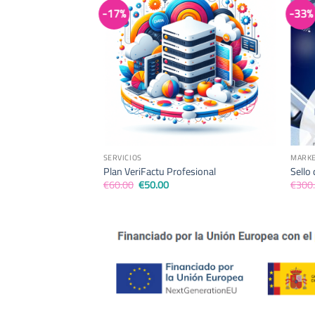
-17%
-33%
SERVICIOS
MARKE
Plan VeriFactu Profesional
Sello
El
El
€
60.00
€
50.00
€
300
precio
precio
original
actual
era:
es:
€60.00.
€50.00.