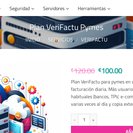
Seguridad
Servidores
Herramientas
Plan VeriFactu Pymes
INICIO
/
SERVICIOS
/
VERIFACTU
El
El
120.00
100.00
€
€
precio
pre
Plan VeriFactu para pymes en 
original
act
facturación diaria. Más usuari
era:
es:
habituales (bancos, TPV, e-com
€120.00.
€10
varias veces al día y copia exte
Plan VeriFactu Pymes cantidad
AÑ