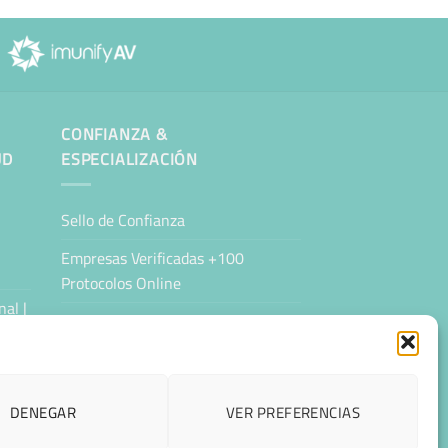
CONFIANZA &
UD
ESPECIALIZACIÓN
Sello de Confianza
Empresas Verificadas +100
Protocolos Online
al |
Migración desde otro proveedor
Hosting ecológico + IA
Hosting Empresarial 360
DENEGAR
VER PREFERENCIAS