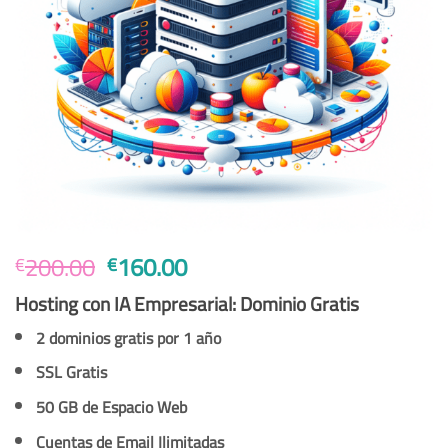
El
El
200.00
160.00
€
€
precio
precio
Hosting con IA Empresarial: Dominio Gratis
original
actual
era:
es:
2 dominios gratis por 1 año
€200.00.
€160.00.
SSL Gratis
50 GB de Espacio Web
Cuentas de Email Ilimitadas