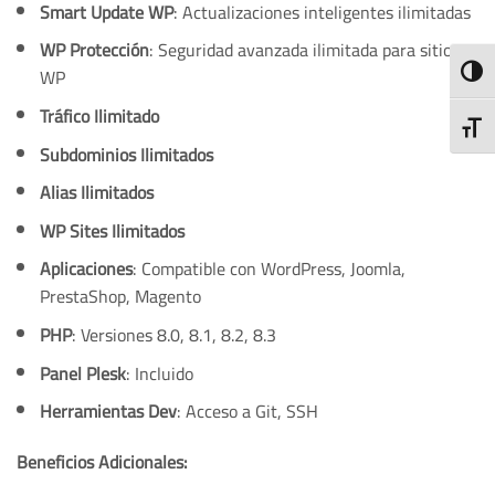
Smart Update WP
: Actualizaciones inteligentes ilimitadas
WP Protección
: Seguridad avanzada ilimitada para sitios
ALTE
WP
Tráfico Ilimitado
ALTE
Subdominios Ilimitados
Alias Ilimitados
WP Sites Ilimitados
Aplicaciones
: Compatible con WordPress, Joomla,
PrestaShop, Magento
PHP
: Versiones 8.0, 8.1, 8.2, 8.3
Panel Plesk
: Incluido
Herramientas Dev
: Acceso a Git, SSH
Beneficios Adicionales: