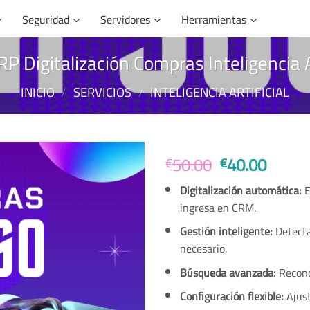
Seguridad
Servidores
Herramientas
 Digitalización Compras Inteligencia Ar
INICIO
/
SERVICIOS
/
INTELIGENCIA ARTIFICIAL
El
El
50.00
40.00
€
€
precio
precio
Digitalización automática:
E
original
actual
ingresa en CRM.
era:
es:
€50.00.
€40.0
Gestión inteligente:
Detecta
necesario.
Búsqueda avanzada:
Reconoc
Configuración flexible:
Ajust