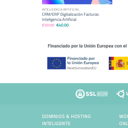
INTELIGENCIA ARTIFICIAL
CRM/ERP Digitalización Facturas
Inteligencia Artificial
El
El
€
50.00
€
40.00
precio
precio
original
actual
era:
es:
€50.00.
€40.00.
DOMINIOS & HOSTING
WOR
INTELIGENTE
ONL