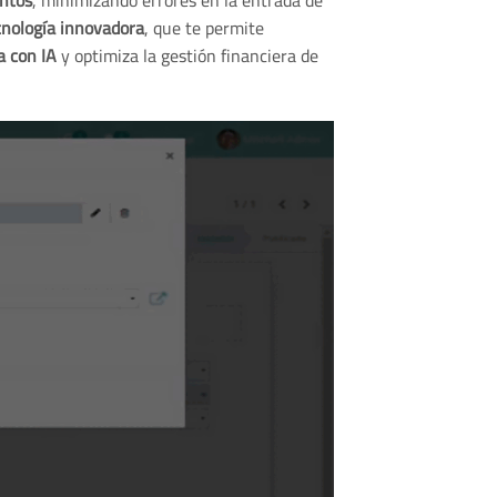
entos
, minimizando errores en la entrada de
cnología innovadora
, que te permite
a con IA
y optimiza la gestión financiera de